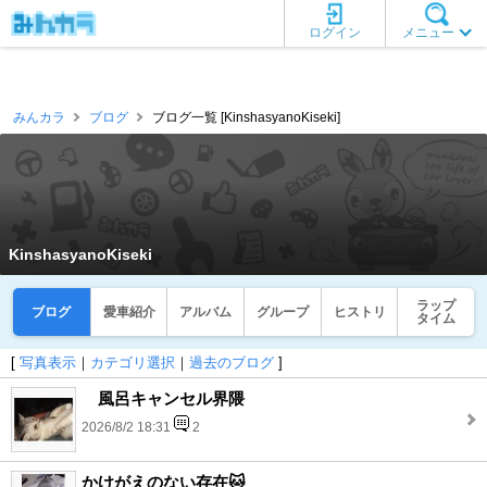
ログイン
メニュー
みんカラ
ブログ
ブログ一覧 [KinshasyanoKiseki]
KinshasyanoKiseki
ラップ
ブログ
愛車紹介
アルバム
グループ
ヒストリ
タイム
[
写真表示
｜
カテゴリ選択
｜
過去のブログ
]
風呂キャンセル界隈
2026/8/2 18:31
2
かけがえのない存在🐱