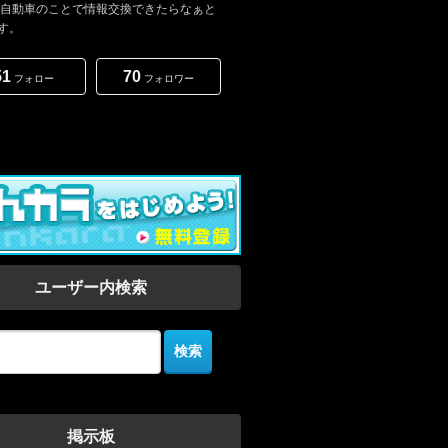
自動車のことで情報交換できたらなぁと
ます。
51
70
フォロー
フォロワー
ユーザー内検索
掲示板