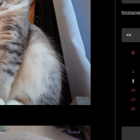
Kinshasy
<<
日
2
9
16
23
30