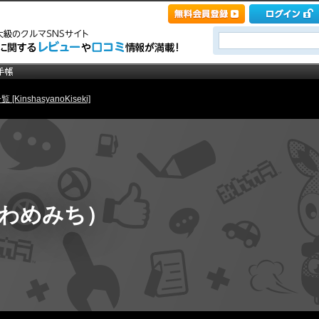
[KinshasyanoKiseki]
きわめみち）