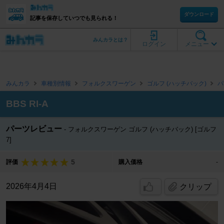
ダウンロード
記事を保存していつでも見られる！
みんカラとは？
ログイン
メニュー
みんカラ
車種別情報
フォルクスワーゲン
ゴルフ (ハッチバック)
パ
BBS RI-A
パーツレビュー
フォルクスワーゲン ゴルフ (ハッチバック) [ゴルフ
7]
5
評価
購入価格
-
2026年4月4日
クリップ