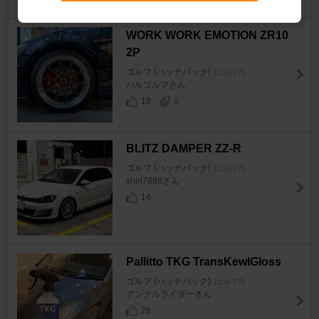
4
0
WORK WORK EMOTION ZR10
2P
ゴルフ (ハッチバック)
[ゴルフ7]
ハルゴルフさん
19
0
BLITZ DAMPER ZZ-R
ゴルフ (ハッチバック)
[ゴルフ7]
shin7888さん
14
Pallitto TKG TransKewlGloss
ゴルフ (ハッチバック)
[ゴルフ7]
アンクルライダーさん
28