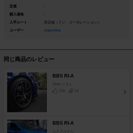
定価
-
購入価格
-
入手ルート
実店舗（フジ・コーポレーション）
ユーザー
superblue
同じ商品のレビュー
BBS RI-A
Shuu ☆さん
158
14
BBS RI-A
エクスルさん