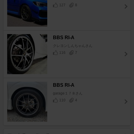
127
8
BBS RI-A
クレヨンしんちゃんさん
116
7
BBS RI-A
garage１７８さん
110
4