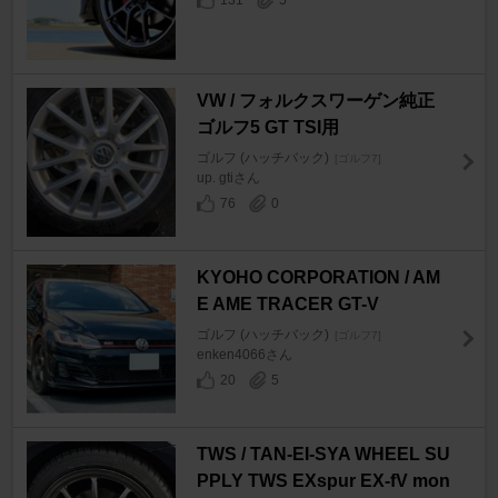
131
5
VW / フォルクスワーゲン純正
ゴルフ5 GT TSI用
ゴルフ (ハッチバック)
[ゴルフ7]
up. gtiさん
76
0
KYOHO CORPORATION / AM
E AME TRACER GT-V
ゴルフ (ハッチバック)
[ゴルフ7]
enken4066さん
20
5
TWS / TAN-EI-SYA WHEEL SU
PPLY TWS EXspur EX-fV mon