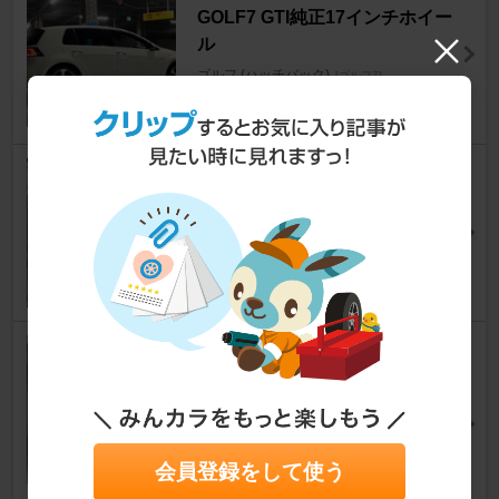
GOLF7 GTI純正17インチホイー
ル
ゴルフ (ハッチバック)
[ゴルフ7]
shin7888さん
10
0
ENKEI Racing GTC02
ゴルフ (ハッチバック)
[ゴルフ7]
さかも?さん
8
0
VW / フォルクスワーゲン純正
ゴルフR専用18インチアルミホ
イール【Cadiz】（ET：49） 1
8インチ 7.5J
ゴルフ (ハッチバック)
[ゴルフ7]
会員登録をして使う
やっきーさん