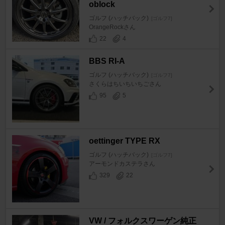
oblock
ゴルフ (ハッチバック)
[ゴルフ7]
OrangeRockさん
22
4
BBS RI-A
ゴルフ (ハッチバック)
[ゴルフ7]
さくらはちいちいちごさん
95
5
oettinger TYPE RX
ゴルフ (ハッチバック)
[ゴルフ7]
アーモンドカステラさん
329
22
VW / フォルクスワーゲン純正