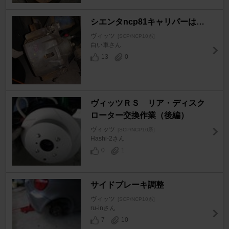
シエンタncp81キャリパーは…
ヴィッツ
[SCP/NCP10系]
白い車さん
13
0
ヴィッツＲＳ リア・ディスク
ローター交換作業（後編）
ヴィッツ
[SCP/NCP10系]
Hashi-2さん
0
1
サイドブレーキ調整
ヴィッツ
[SCP/NCP10系]
ru-inさん
7
10