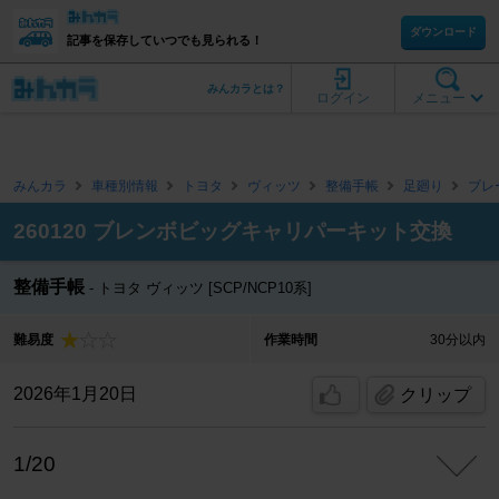
ダウンロード
記事を保存していつでも見られる！
みんカラとは？
ログイン
メニュー
みんカラ
車種別情報
トヨタ
ヴィッツ
整備手帳
足廻り
ブレ
260120 ブレンボビッグキャリパーキット交換
整備手帳
トヨタ ヴィッツ [SCP/NCP10系]
難易度
作業時間
30分以内
2026年1月20日
クリップ
1/20