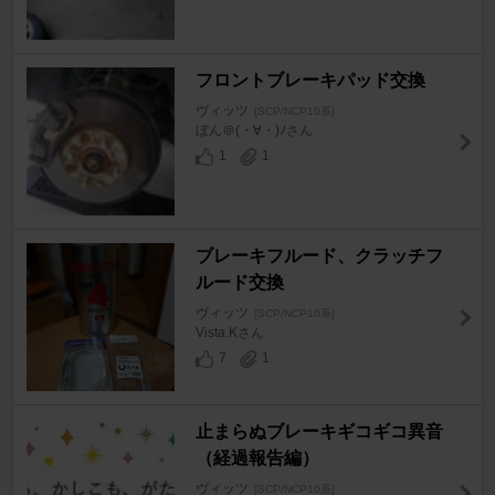
フロントブレーキパッド交換
ヴィッツ
[SCP/NCP10系]
ぼん＠(・∀・)ﾉさん
1
1
ブレーキフルード、クラッチフ
ルード交換
ヴィッツ
[SCP/NCP10系]
Vista.Kさん
7
1
止まらぬブレーキギコギコ異音
（経過報告編）
ヴィッツ
[SCP/NCP10系]