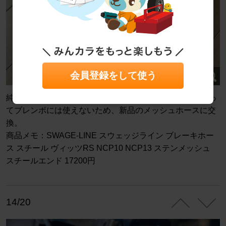
会員登録をして使う
純正やTRDのホースにはキャリパー接続部分に突起があっ
てブレンボには使えないため、新品のメッシュホースに交
換。
商品メモ：SWAGE-LINE スウェッジライン ブレーキホー
ス スチール ヴィッツRS NCP10 NCP13 ステンメッシュ
スチールエンド 17200円
14/20