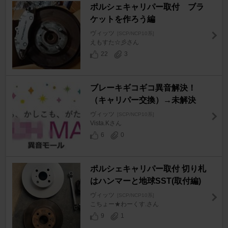
ポルシェキャリパー取付 ブラ
ケットを作ろう編
ヴィッツ
[SCP/NCP10系]
えもすた☆彡さん
22
3
ブレーキギコギコ異音解決！
（キャリパー交換）→未解決
ヴィッツ
[SCP/NCP10系]
Vista.Kさん
6
0
ポルシェキャリパー取付 切り札
はハンマーと地球SST(取付編)
ヴィッツ
[SCP/NCP10系]
こちょー★わーくす.さん
9
1