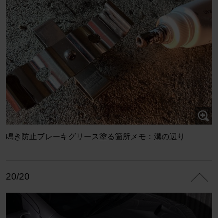
鳴き防止ブレーキグリース塗る箇所メモ：溝の辺り
20/20