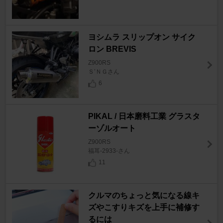
ヨシムラ スリップオン サイク
ロン BREVIS
Z900RS
Ｓ’ＮＧさん
6
PIKAL / 日本磨料工業 グラスタ
ーゾルオート
Z900RS
福耳-2933-さん
11
クルマのちょっと気になる線キ
ズやこすりキズを上手に補修す
るには