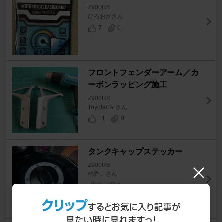
Z900RS
ひろおかさん
7
0
フロントフェンダーアーム／カ
ーボンラッピング施工
Z900RS
ToyotaCarさん
11
0
タンクキャップステッカー
Z900RS
桃香。さん
8
0