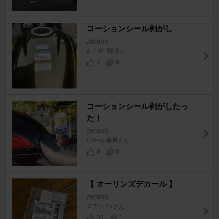
コーションシール剥がし
Z900RS
a_r_m_88さん
7
0
コーションシール剥がしたっ
た！
Z900RS
いや-ん番長さん
8
0
【 オーリンズデカール 】
Z900RS
ステッチ♪さん
26
1