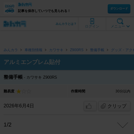
ダウンロード
記事を保存していつでも見られる！
みんカラとは？
ログイン
メニュー
みんカラ
車種別情報
カワサキ
Z900RS
整備手帳
グッズ・アク
アルミエンブレム貼付
整備手帳
カワサキ Z900RS
難易度
作業時間
30分以内
2026年6月4日
クリップ
1/2