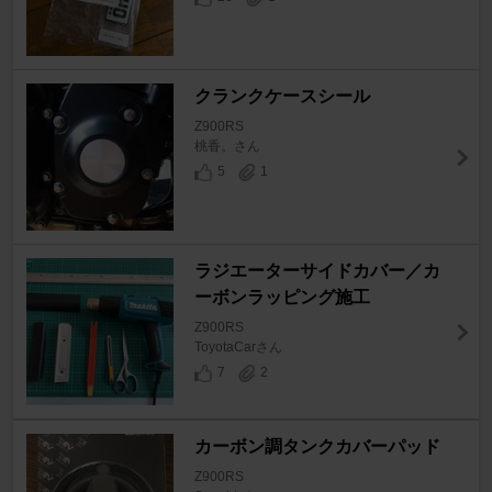
クランクケースシール
Z900RS
桃香。さん
5
1
ラジエーターサイドカバー／カ
ーボンラッピング施工
Z900RS
ToyotaCarさん
7
2
カーボン調タンクカバーパッド
Z900RS