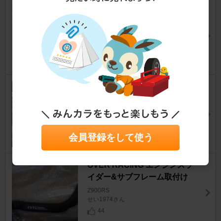
ZⅡ仕様はやっぱりカッコいい
わ〜(^_^)
Z900RS
S-PROJECTさん
14
Over Racingバックステップ
Z900RS
おらんげ51さん
29
会員登録をして使う
OVER RACING エンジンスラ
イダー&サブフレーム取付け
Z900RS
せい1974さん
44