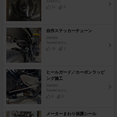
S.noriさん
11
0
自作ステッカーチューン
Z900RS
ToyotaCarさん
10
1
ヒールガード／カーボンラッピ
ング施工
Z900RS
ToyotaCarさん
8
0
メーターまわり保護シール