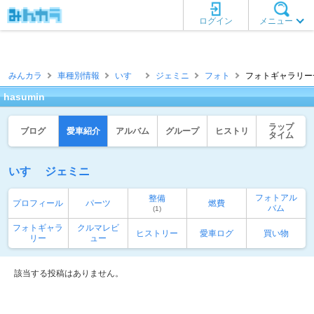
ログイン
メニュー
みんカラ
車種別情報
いすゞ
ジェミニ
フォト
フォトギャラリー一覧 
hasumin
ラップ
ブログ
愛車紹介
アルバム
グループ
ヒストリ
タイム
いすゞ ジェミニ
フォトアル
整備
プロフィール
パーツ
燃費
バム
(1)
フォトギャラ
クルマレビ
ヒストリー
愛車ログ
買い物
リー
ュー
該当する投稿はありません。