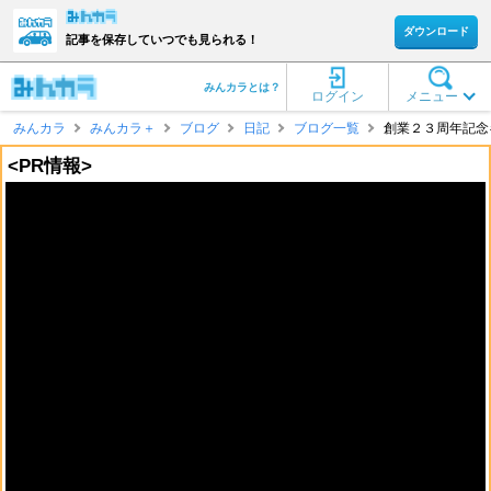
ダウンロード
記事を保存していつでも見られる！
みんカラとは？
ログイン
メニュー
みんカラ
みんカラ＋
ブログ
日記
ブログ一覧
創業２３周年記念キ
<PR情報>