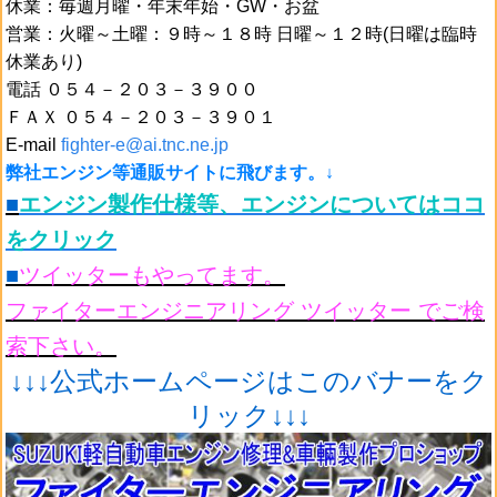
休業：毎週月曜・年末年始・GW・お盆
営業：火曜～土曜：９時～１８時 日曜～１２時(日曜は臨時
休業あり)
電話 ０５４－２０３－３９００
ＦＡＸ ０５４－２０３－３９０１
E-mail
fighter-e@ai.tnc.ne.jp
弊社エンジン等通販サイトに飛びます。↓
■
エンジン製作仕様等、エンジンについてはココ
をクリック
■
ツイッターもやってます。
ファイターエンジニアリング ツイッター でご検
索下さい。
↓↓↓公式ホームページはこのバナーをク
リック↓↓↓