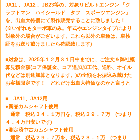
JA11 、JA12 、JB23等の、対象リビルトエンジン 「ク
ラフトマン ハイシールド タフ スポーツエンジン」
を、出血大特価にて製作販売することに致しました！
(※いずれもターボ車のみ。年式やエンジンタイプにより
対象外の場合がございます。これら以外の車種は、車検
証をお送り戴けましたら確認致します)
■対象は、2025年１２月３１日中までに、ご注文＆弊社概
算見積金額(コア保証金、コア追加加工代、送料、オイル
代などは別途加算となります。)の全額をお振込み戴けた
お客様限定です！ どれだけ出血大特価なのかと言うと
■ JA11、JA12用
●新品カムシャフト使用
通常 税込３４．１万円を、税込２９．７万 (つまり
４．４万円安いです)
●測定済中古カムシャフト使用
通常 税込２９．７万を、税込２３．１万 (つまり