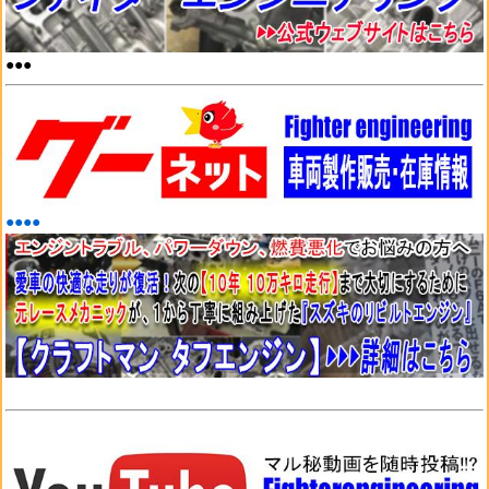
●●●
●●●●