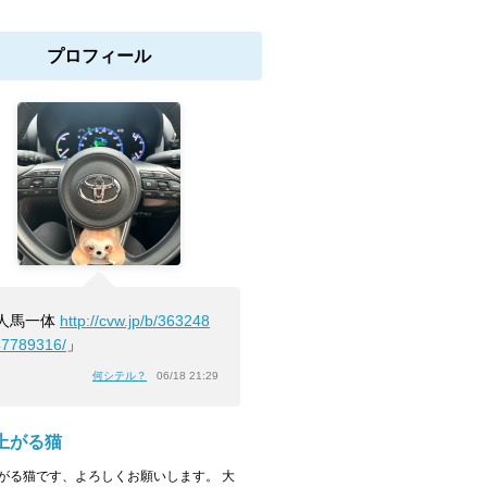
プロフィール
人馬一体
http://cvw.jp/b/363248
47789316/
」
何シテル？
06/18 21:29
上がる猫
がる猫です、よろしくお願いします。 大