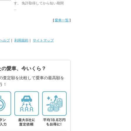
す。 免許取得してから短い期間
...
[
愛車一覧
]
ヘルプ
｜
利用規約
｜
サイトマップ
たの愛車、今いくら？
の査定額を比較して愛車の最高額を
う！