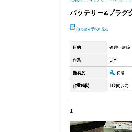
電装系
バッテリー
バッテリ
バッテリー&プラグ
他の整備手帳を見る
目的
修理・故障
作業
DIY
難易度
初級
作業時間
1時間以内
1