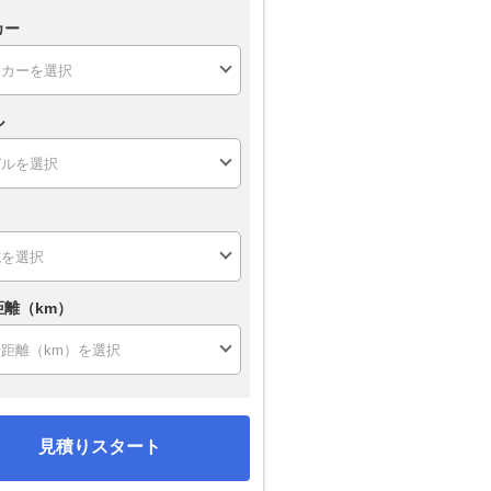
カー
ル
距離（km）
見積りスタート