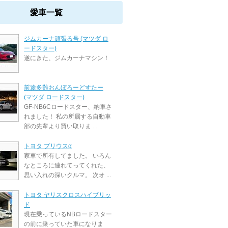
愛車一覧
ジムカーナ頑張る号 (マツダ ロ
ードスター)
遂にきた、ジムカーナマシン！
前途多難おんぼろーどすたー
(マツダ ロードスター)
GF-NB6Cロードスター、納車さ
れました！ 私の所属する自動車
部の先輩より買い取りま ...
トヨタ プリウスα
家車で所有してました。 いろん
なところに連れてってくれた、
思い入れの深いクルマ。 次オ ...
トヨタ ヤリスクロスハイブリッ
ド
現在乗っているNBロードスター
の前に乗っていた車になりま