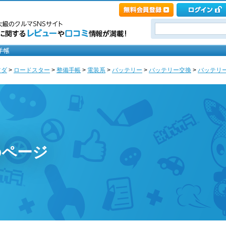
ツダ
>
ロードスター
>
整備手帳
>
電装系
>
バッテリー
>
バッテリー交換
>
バッテリー
のページ