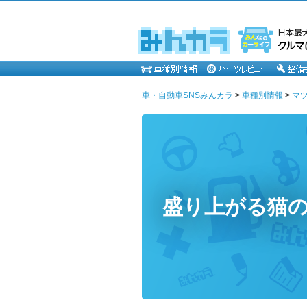
車・自動車SNSみんカラ
>
車種別情報
>
マ
盛り上がる猫