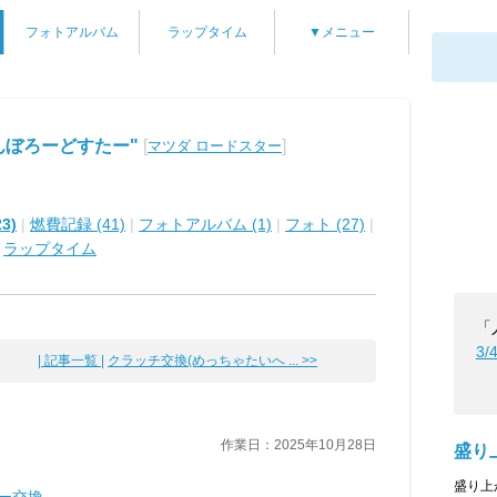
フォトアルバム
ラップタイム
▼メニュー
んぼろーどすたー"
[
]
マツダ ロードスター
3)
|
燃費記録 (41)
|
フォトアルバム (1)
|
フォト (27)
|
|
ラップタイム
「
3/
| 記事一覧 |
クラッチ交換(めっちゃたいへ ... >>
作業日：2025年10月28日
盛り
盛り上