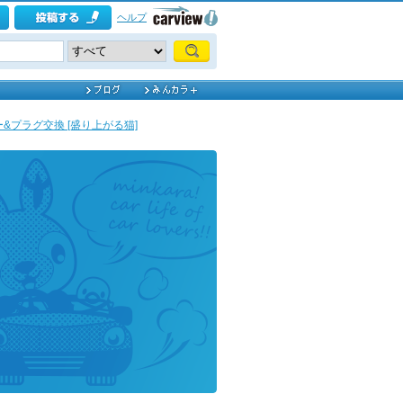
ヘルプ
&プラグ交換 [盛り上がる猫]