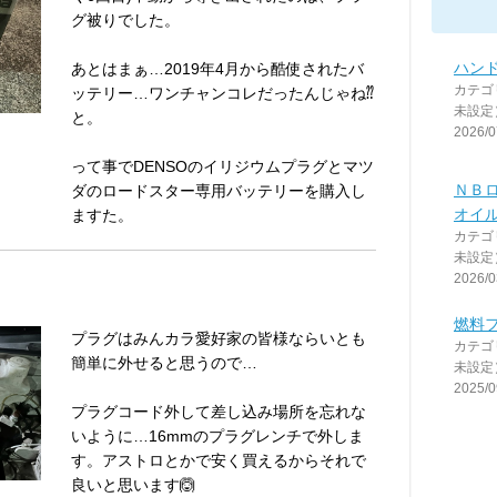
グ被りでした。
ハン
あとはまぁ…2019年4月から酷使されたバ
カテゴ
ッテリー…ワンチャンコレだったんじゃね⁇
未設定
と。
2026/0
って事でDENSOのイリジウムプラグとマツ
ＮＢ
ダのロードスター専用バッテリーを購入し
オイ
ますた。
カテゴ
未設定
2026/0
燃料
プラグはみんカラ愛好家の皆様ならいとも
カテゴ
簡単に外せると思うので…
未設定
2025/0
プラグコード外して差し込み場所を忘れな
いように…16mmのプラグレンチで外しま
す。アストロとかで安く買えるからそれで
良いと思います🙆