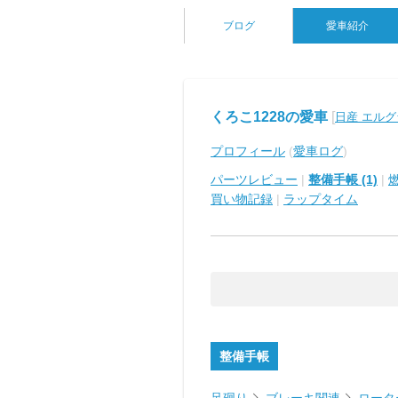
ブログ
愛車紹介
くろこ1228の愛車
[
日産 エル
プロフィール
(
愛車ログ
)
パーツレビュー
|
整備手帳 (1)
|
買い物記録
|
ラップタイム
整備手帳