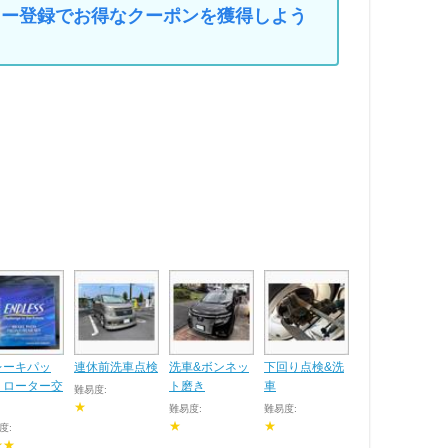
マイカー登録でお得なクーポンを獲得しよう
レーキパッ
連休前洗車点検
洗車&ボンネッ
下回り点検&洗
、ローター交
ト磨き
車
難易度:
★
難易度:
難易度:
★
★
度:
★★