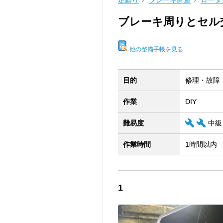
足廻り
ブレーキ関連
ロータ
ブレーキ周りとセル
他の整備手帳を見る
目的
修理・故障
作業
DIY
難易度
中級
作業時間
1時間以内
1