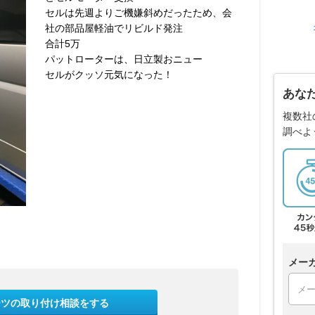
セルは先週よりご機嫌斜めだったため、会
社の部品屋軽油でリビルド発注
合計5万
パットローターは、日立製おニュー
セルがクッソ元気になった！
あな
複数社
調べよ
メー
ーツの取り付け相談をする