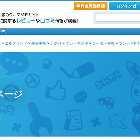
産
>
エルグランド
>
整備手帳
>
足廻り
>
ブレーキ関連
>
ローター交換
>
ブレーキ周り
ページ