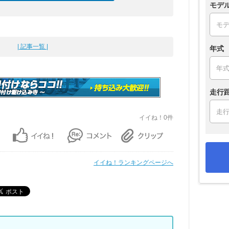
モデ
| 記事一覧 |
年式
走行
イイね！0件
イイね！ランキングページへ