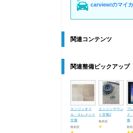
carview!の
関連コンテンツ
関連整備ピックアップ
エンジンオイ
エンジンマウン
ブ
ル・エレメント
ト交換2
ド
交換
換
難易度:
★
難易度:
難易
★
★