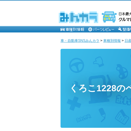
車・自動車SNSみんカラ
>
車種別情報
>
日
くろこ1228の