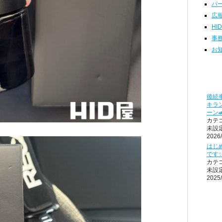
パー
広報
HI
事務
お知
後続車
キラ
ーン
カテ
未設
2026/
はじ
です
カテ
未設
2025/