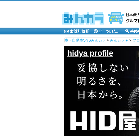
車・自動車SNSみんカラ
>
みんカラ＋
>
ブ
hidya profile