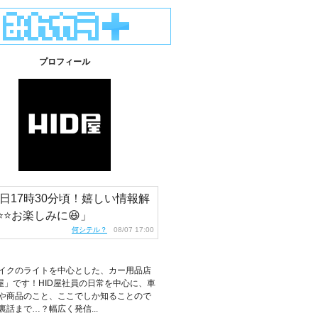
プロフィール
日17時30分頃！嬉しい情報解
⭐️⭐️お楽しみに😆」
何シテル？
08/07 17:00
イクのライトを中心とした、カー用品店
D屋」です！HID屋社員の日常を中心に、車
や商品のこと、ここでしか知ることので
裏話まで…？幅広く発信...