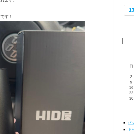
られます。
1
です！
日
2
9
16
23
30
バッ
キャ