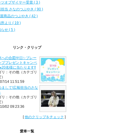
ツオブザイヤー受賞 ( 3 )
担当 さなのつぶやき ( 90 )
D屋商品のつぶやき ( 42 )
所より ( 19 )
らせ ( 5 )
リンク・クリップ
への合図🫶🏻✨ブレー
ンププレゼントキャンペ
20名様に当たります‼️
ゴリ：その他（カテゴリ
定）
07/14 11:51:59
めまして!広報担当のさな
✨
ゴリ：その他（カテゴリ
定）
10/02 09:23:36
[
他のクリップをチェック
]
愛車一覧