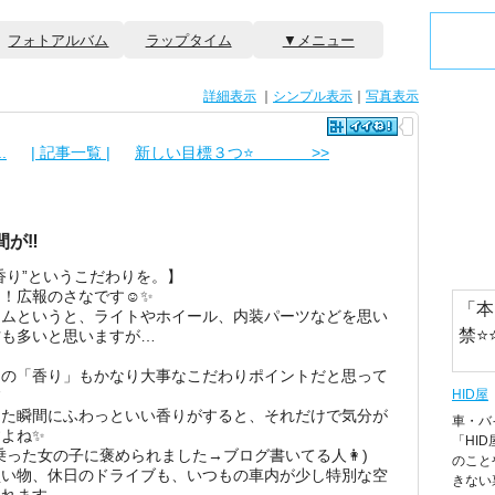
フォトアルバム
ラップタイム
▼メニュー
詳細表示
｜
シンプル表示
｜
写真表示
.
| 記事一覧 |
新しい目標３つ⭐️ >>
が‼️
香り”というこだわりを。】
！広報のさなです☺️✨
「本
タムというと、ライトやホイール、内装パーツなどを思い
禁⭐️
方も多いと思いますが…
内の「香り」もかなり大事なこだわりポイントだと思って

HID屋
けた瞬間にふわっといい香りがすると、それだけで気分が
車・バ
よね✨
「HI
乗った女の子に褒められました→ブログ書いてる人👩)
のこと
買い物、休日のドライブも、いつもの車内が少し特別な空
きない