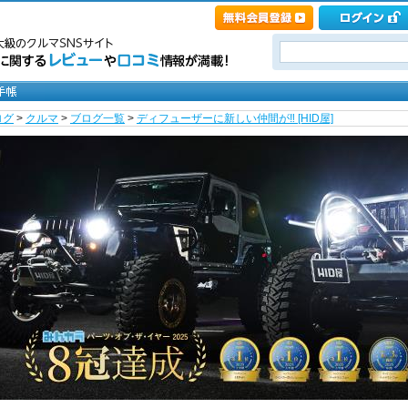
ログ
>
クルマ
>
ブログ一覧
>
ディフューザーに新しい仲間が‼️ [HID屋]