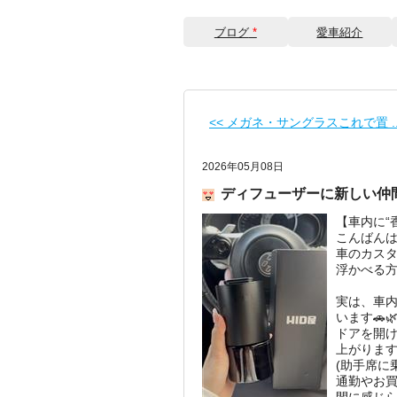
ブログ
*
愛車紹介
<< メガネ・サングラスこれで置 ..
2026年05月08日
ディフューザーに新しい仲間
【車内に“
こんばんは
車のカス
浮かべる
実は、車
います🚗
ドアを開
上がります
(助手席に
通勤やお