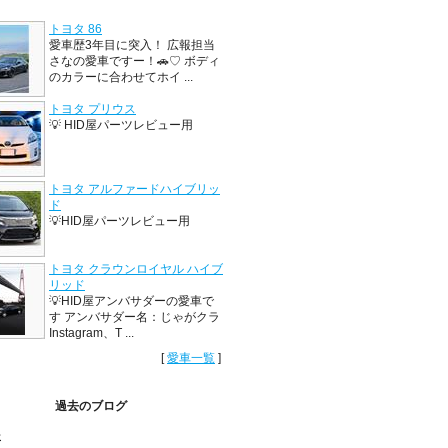
トヨタ 86
愛車歴3年目に突入！ 広報担当
さなの愛車ですー！🚗♡ ボディ
のカラーに合わせてホイ ...
トヨタ プリウス
💡 HID屋パーツレビュー用
トヨタ アルファードハイブリッ
ド
💡HID屋パーツレビュー用
トヨタ クラウンロイヤル ハイブ
リッド
💡HID屋アンバサダーの愛車で
す アンバサダー名：じゃがクラ
Instagram、T ...
[
愛車一覧
]
過去のブログ
年