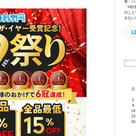
車・バ
「HI
のこと
きない
1
日
2
9
16
23
30