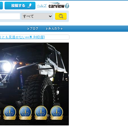
ヘルプ
も見逃せない👀🌟 [HID屋]