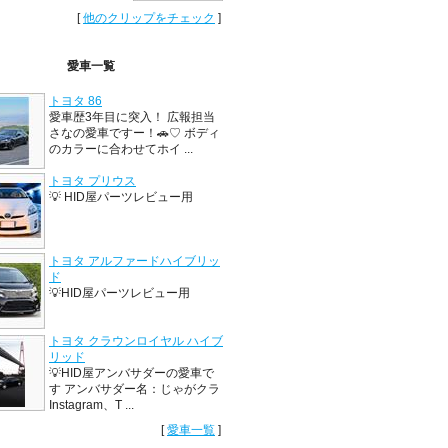
[
他のクリップをチェック
]
愛車一覧
トヨタ 86
愛車歴3年目に突入！ 広報担当
さなの愛車ですー！🚗♡ ボディ
のカラーに合わせてホイ ...
トヨタ プリウス
💡 HID屋パーツレビュー用
トヨタ アルファードハイブリッ
ド
💡HID屋パーツレビュー用
トヨタ クラウンロイヤル ハイブ
リッド
💡HID屋アンバサダーの愛車で
す アンバサダー名：じゃがクラ
Instagram、T ...
[
愛車一覧
]