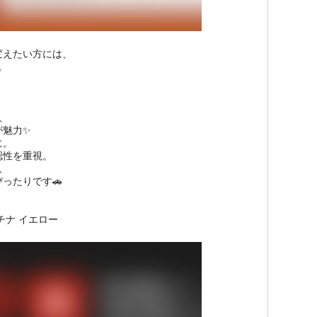
変えたい方には、
。
、
が魅力✨
に。
認性を重視。
、
ったりです🚗
チナ イエロー