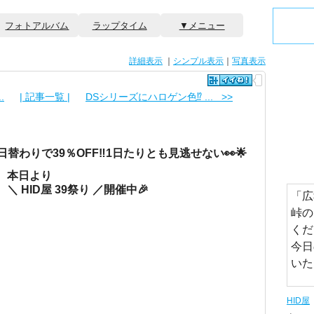
フォトアルバム
ラップタイム
▼メニュー
詳細表示
｜
シンプル表示
｜
写真表示
.
| 記事一覧 |
DSシリーズにハロゲン色⁉ ... >>
替わりで39％OFF‼️1日たりとも見逃せない👀🌟
本日より
＼ HID屋 39祭り ／開催中🎉
「広
峠の
くだ
今日
いた
HID屋