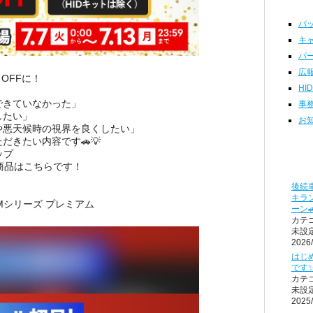
バッ
キャ
パー
広報
OFFに！
HI
できていなかった」
事務
したい」
お知
や悪天候時の視界を良くしたい」
だきたい内容です🚗💡
ップ
商品はこちらです！
後続車
キラ
Mシリーズ プレミアム
ーン
カテ
未設
2026/
はじ
です
カテ
未設
2025/