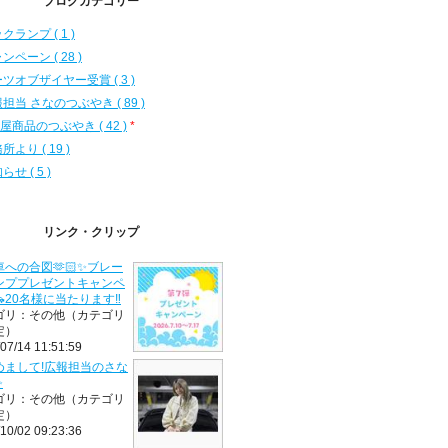
ブログカテゴリー
クランプ ( 1 )
ンペーン ( 28 )
ツオブザイヤー受賞 ( 3 )
担当 さなのつぶやき ( 89 )
D屋商品のつぶやき ( 42 )
*
所より ( 19 )
らせ ( 5 )
リンク・クリップ
への合図🫶🏻✨ブレー
ンププレゼントキャンペ
20名様に当たります‼️
ゴリ：その他（カテゴリ
定）
07/14 11:51:59
めまして!広報担当のさな
✨
ゴリ：その他（カテゴリ
定）
10/02 09:23:36