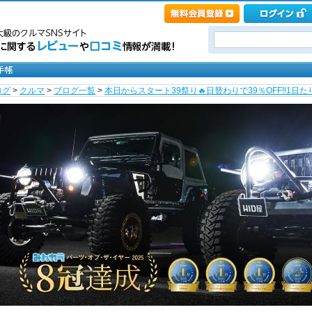
ログ
>
クルマ
>
ブログ一覧
>
本日からスタート39祭り🔥日替わりで39％OFF‼️1日たりと