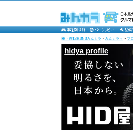
車・自動車SNSみんカラ
>
みんカラ＋
>
ブ
hidya profile