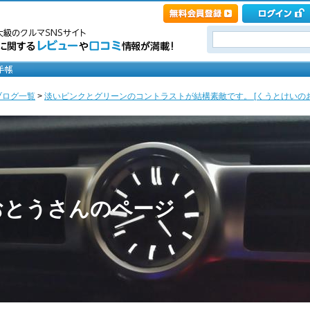
ブログ一覧
>
淡いピンクとグリーンのコントラストが結構素敵です。 [くうとけいの
おとうさんのページ