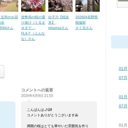
と近所のお花
造幣局の桜の通
白子川【桜並
202604長野県
散歩
り抜け（くるま
木】
桜撮影
TANIさん
ネタで ...
misonozさん
さく兄さん
FL4-7 （よんな
な）さん
01月
07月
コメントへの返答
2026年4月9日 21:55
01月
07月
こんばんは🌙😃❗
コメントありがとうございます🙇
01月
満開の桜はとても華やいだ雰囲気を作り