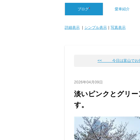
ブログ
*
愛車紹介
詳細表示
｜
シンプル表示
｜
写真表示
<< 今日は富山でお
2026年04月09日
淡いピンクとグリー
す。