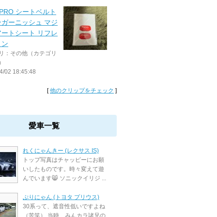
EPRO シートベルト
ンガーニッシュ マジ
アートシート リフレ
ョン
リ：その他（カテゴリ
）
4/02 18:45:48
[
他のクリップをチェック
]
愛車一覧
れくにゃんきー (レクサス IS)
トップ写真はチャッピーにお願
いしたものです。時々変えて遊
んでいます😸 ソニックイリジ ...
ぷりにゃん (トヨタ プリウス)
30系って、遮音性低いですよね
（苦笑） 当時、みんカラ諸兄の