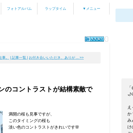
フォトアルバム
ラップタイム
▼メニュー
仕事。
| 記事一覧 |
お付き合いいただき、ありが ... >>
「
ンのコントラストが結構素敵で
🌙
え
か
満開の桜も見事ですが、
み
このタイミングの桜も
け
淡い色のコントラストがきれいです🌸