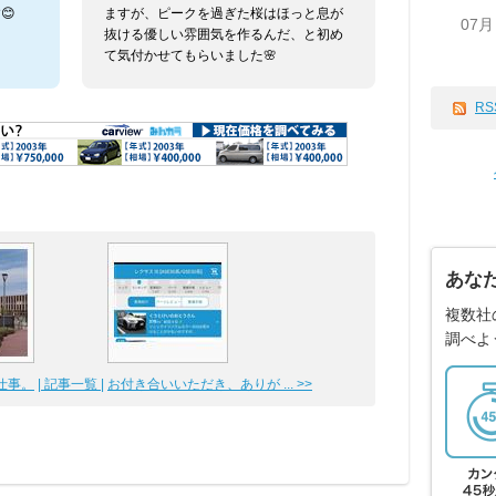
😊
ますが、ピークを過ぎた桜はほっと息が
07月
抜ける優しい雰囲気を作るんだ、と初め
て気付かせてもらいました🌸
RS
あな
複数社
調べよ
仕事。
| 記事一覧 |
お付き合いいただき、ありが ... >>