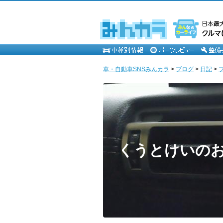
車・自動車SNSみんカラ
>
ブログ
>
日記
>
くうとけいの