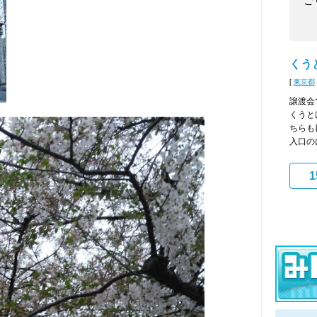
ご
くう
[
東京都
譲渡会
くうと
ちらも
入口の
1