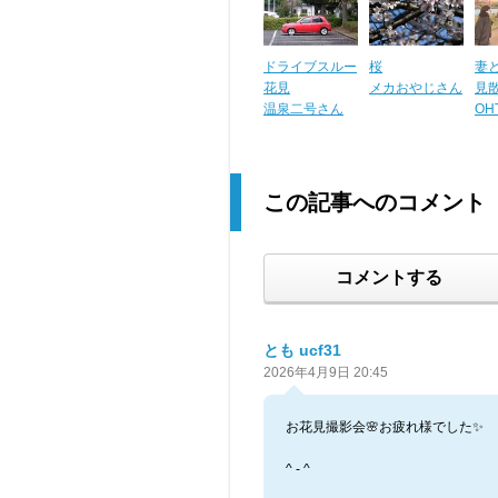
ドライブスルー
桜
妻
花見
メカおやじさん
見
温泉二号さん
OH
この記事へのコメント
コメントする
とも ucf31
2026年4月9日 20:45
お花見撮影会🌸お疲れ様でした✨
^ - ^