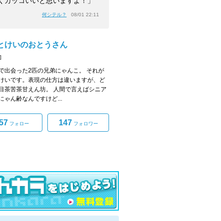
くカッコいいと思いますよ！」
何シテル？
08/01 22:11
とけいのおとうさん
]
で出会った2匹の兄弟にゃんこ。 それが
けいです。表現の仕方は違いますが、ど
目茶苦茶甘えん坊。 人間で言えばシニア
にゃん齢なんですけど...
57
147
フォロー
フォロワー