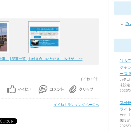
み
仕事。
| 記事一覧 |
お付き合いいただき、ありが ... >>
JUNC
ジャ
ース 
イイね！0件
カテゴ
未設定
2026/0
気分
イイね！ランキングページへ
ライ
カテゴ
未設定
2026/0