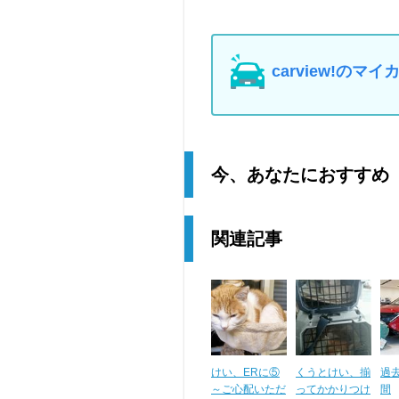
carview!の
今、あなたにおすすめ
関連記事
けい、ERに⑤
くうとけい、揃
過
～ご心配いただ
ってかかりつけ
間