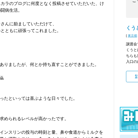
ご
んカラのブログに何度となく投稿させていただいた、け
の闘病生活。
なさんに励ましていただけて、
くう
いとともに頑張ってこれました。
[
東京都
譲渡会
くうと
ちらも
入口の
ありましたが、何とか持ち直すことができました。
1

ったといっては喜ぶような日々でした。
求められるレベルが高かったです。
インスリンの投与の時刻と量、鼻や食道からミルクを