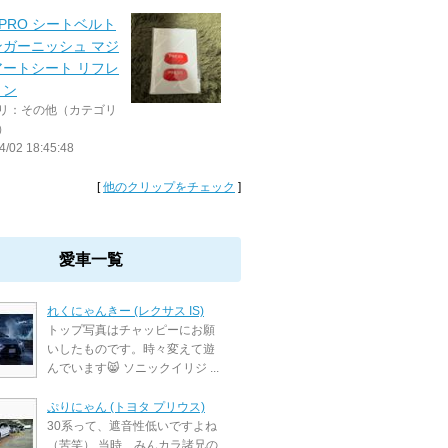
EPRO シートベルト
ンガーニッシュ マジ
アートシート リフレ
ョン
リ：その他（カテゴリ
）
4/02 18:45:48
[
他のクリップをチェック
]
愛車一覧
れくにゃんきー (レクサス IS)
トップ写真はチャッピーにお願
いしたものです。時々変えて遊
んでいます😸 ソニックイリジ ...
ぷりにゃん (トヨタ プリウス)
30系って、遮音性低いですよね
（苦笑） 当時、みんカラ諸兄の