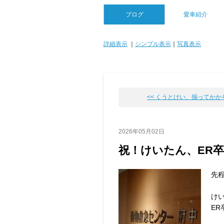
ブログ
愛車紹介
詳細表示
｜
シンプル表示
｜
写真表示
<< くうとけい、揃ってかかりつ
2026年05月02日
祝！けいたん、ER卒業
先
け
ER