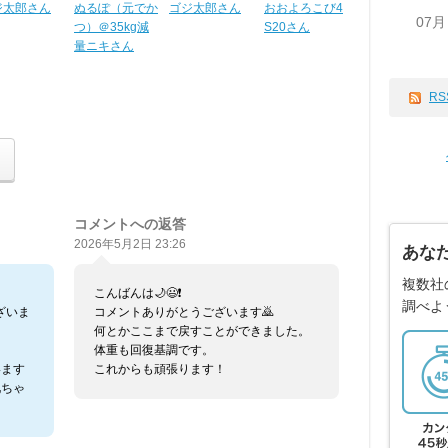
ジ太郎さん
ぬるぽ（元でか
ゴジ太郎さん
おおよろこび4
07月
つ）＠35kg減
S20さん
量ニキさん
RS
コメントへの返答
2026年5月2日 23:26
あな
複数社
こんばんは🌙😃❗
調べよ
ざいま
コメントありがとうございます🙇
何とかここまで戻すことができました。
体重も回復基調です。
います
これからも頑張ります！
兄ちゃ