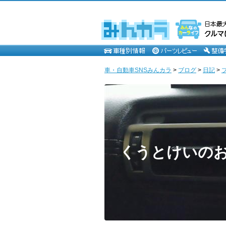
車・自動車SNSみんカラ
>
ブログ
>
日記
>
くうとけいの