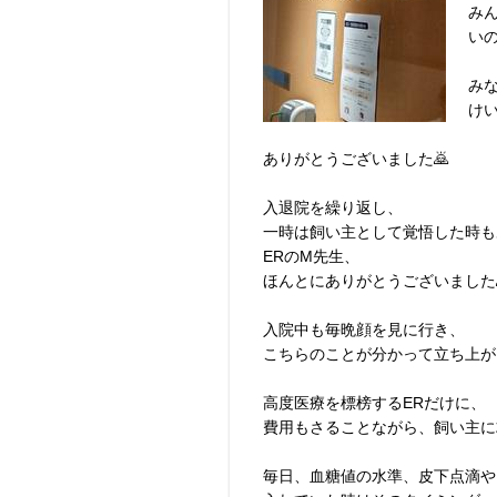
み
い
み
け
ありがとうございました🙇
入退院を繰り返し、
一時は飼い主として覚悟した時も
ERのM先生、
ほんとにありがとうございました
入院中も毎晩顔を見に行き、
こちらのことが分かって立ち上が
高度医療を標榜するERだけに、
費用もさることながら、飼い主に
毎日、血糖値の水準、皮下点滴や