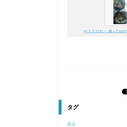
<< くうとけい、揃ってかかりつ
タグ
ネコ