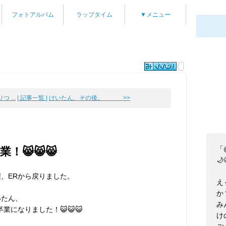
フォトアルバム
ラップタイム
▼メニュー
 ...
| 記事一覧 |
けいたん、その後。 >>
「
！😸😸😸
🌙
程、ERから戻りました。
え
か
いたん、
み
卒業になりました！😺😺😺
け