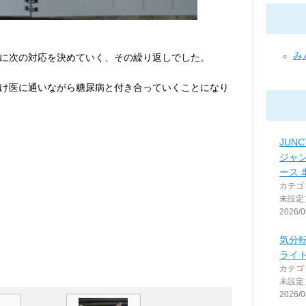
み
に次の対応を決めていく、その繰り返しでした。
け医に通いながら糖尿病と付き合っていくことになり
JUNC
ジャ
ース 
カテゴ
未設定
2026/0
気分
ライ
カテゴ
未設定
2026/0