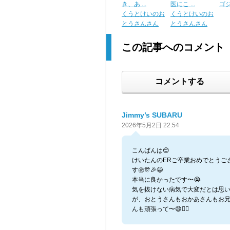
き、あ ...
医にこ ...
ゴ
くうとけいのお
くうとけいのお
とうさんさん
とうさんさん
この記事へのコメント
コメントする
Jimmy’s SUBARU
2026年5月2日 22:54
こんばんは😊
けいたんのERご卒業おめでとうご
す㊗️🎊🎉😁
本当に良かったです〜😭
気を抜けない病気で大変だとは思
が、おとうさんもおかあさんもお
んも頑張って〜😄🙇‍♂️