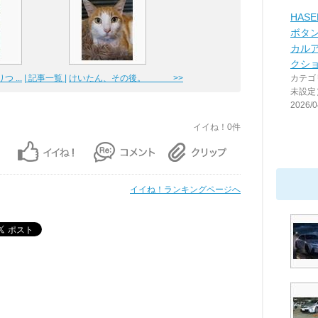
HAS
ボタ
カル
クシ
 ...
| 記事一覧 |
けいたん、その後。 >>
カテゴ
未設定
2026/0
イイね！0件
イイね！ランキングページへ