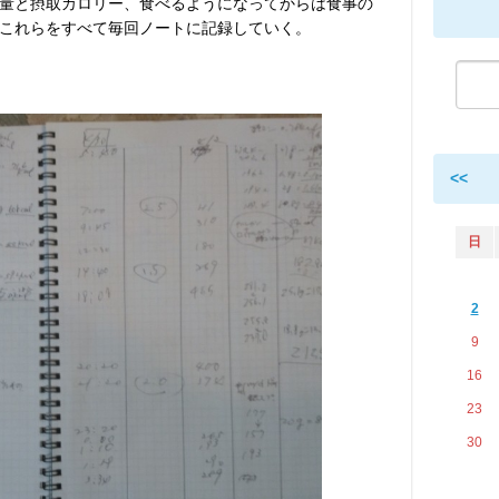
量と摂取カロリー、食べるようになってからは食事の
これらをすべて毎回ノートに記録していく。
。
<<
日
2
9
16
23
30