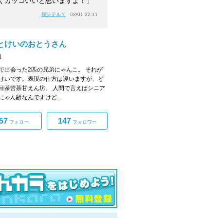
くカッコいいと思いますよ！」
何シテル？
08/01 22:11
とけいのおとうさん
]
で出会った2匹の兄弟にゃんこ。 それが
けいです。表現の仕方は違いますが、ど
目茶苦茶甘えん坊。 人間で言えばシニア
にゃん齢なんですけど...
57
147
フォロー
フォロワー