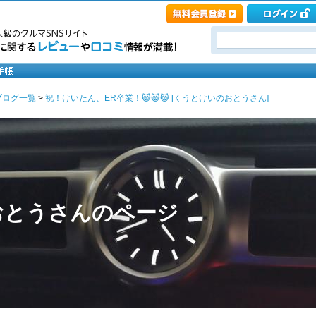
ブログ一覧
>
祝！けいたん、ER卒業！😸😸😸 [くうとけいのおとうさん]
おとうさんのページ