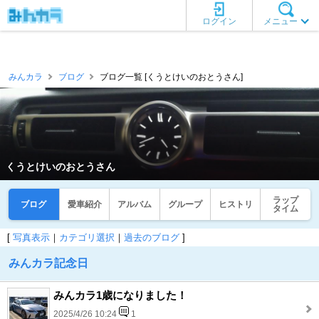
ログイン
メニュー
みんカラ
ブログ
ブログ一覧 [くうとけいのおとうさん]
くうとけいのおとうさん
ラップ
ブログ
愛車紹介
アルバム
グループ
ヒストリ
タイム
[
写真表示
｜
カテゴリ選択
｜
過去のブログ
]
みんカラ記念日
みんカラ1歳になりました！
2025/4/26 10:24
1