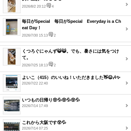
2026/8/2 20:12
4
毎日がSpecial 毎日がSpecial Everyday is a Ch
eat Day！
2026/7/30 15:13
2
くつろぐにゃんず😺😺。でも、暑さには気をつけ
て。
2026/7/25 18:13
2
よいこ（415）のいいね！いただきました👋😆🎶✨
2026/7/22 22:40
いつもの日帰り😵💦😵💦😵💦
2026/7/14 17:49
これから大阪です😵💦
2026/7/14 07:25