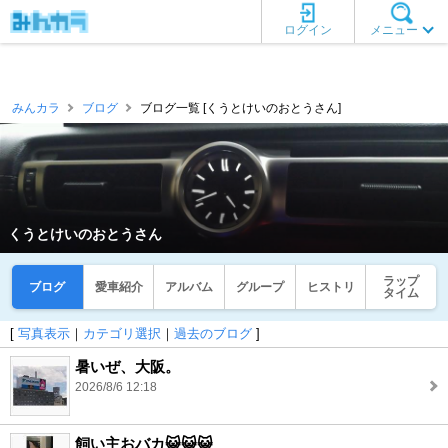
ログイン
メニュー
みんカラ
ブログ
ブログ一覧 [くうとけいのおとうさん]
くうとけいのおとうさん
ラップ
ブログ
愛車紹介
アルバム
グループ
ヒストリ
タイム
[
写真表示
｜
カテゴリ選択
｜
過去のブログ
]
暑いぜ、大阪。
2026/8/6 12:18
飼い主おバカ😺😺😺