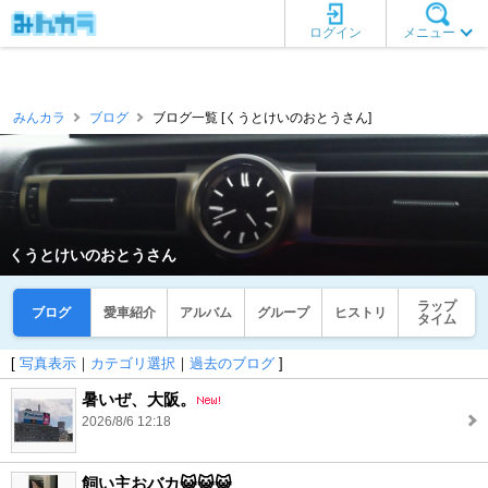
ログイン
メニュー
みんカラ
ブログ
ブログ一覧 [くうとけいのおとうさん]
くうとけいのおとうさん
ラップ
ブログ
愛車紹介
アルバム
グループ
ヒストリ
タイム
[
写真表示
｜
カテゴリ選択
｜
過去のブログ
]
暑いぜ、大阪。
2026/8/6 12:18
飼い主おバカ😺😺😺