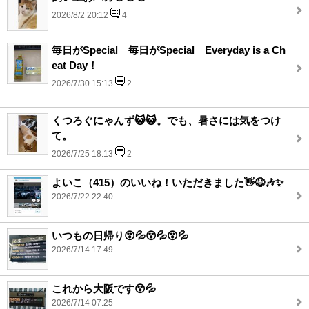
2026/8/2 20:12
4
毎日がSpecial 毎日がSpecial Everyday is a Ch
eat Day！
2026/7/30 15:13
2
くつろぐにゃんず😺😺。でも、暑さには気をつけ
て。
2026/7/25 18:13
2
よいこ（415）のいいね！いただきました👋😆🎶✨
2026/7/22 22:40
いつもの日帰り😵💦😵💦😵💦
2026/7/14 17:49
これから大阪です😵💦
2026/7/14 07:25