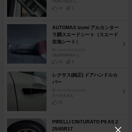
PlumCrazyさん
14
1
AUTOMAX izumi アルカンター
ラ調スエードシート（スエード
生地シート）
IS
[ASE30系/GSE30系]
city2025fieldさん
15
0
レクサス(純正) ドアハンドルカ
バー
IS
[ASE30系/GSE30系]
のりやまさん
51
PIRELLI CINTURATO P9 AS 2
25/45R17