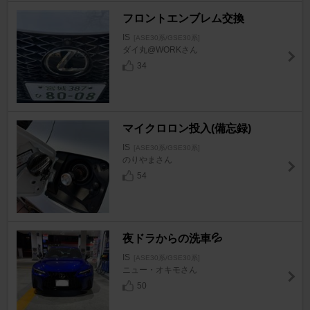
フロントエンブレム交換
IS
[ASE30系/GSE30系]
ダイ丸@WORKさん
34
マイクロロン投入(備忘録)
IS
[ASE30系/GSE30系]
のりやまさん
54
夜ドラからの洗車💦
IS
[ASE30系/GSE30系]
ニュー・オキモさん
50