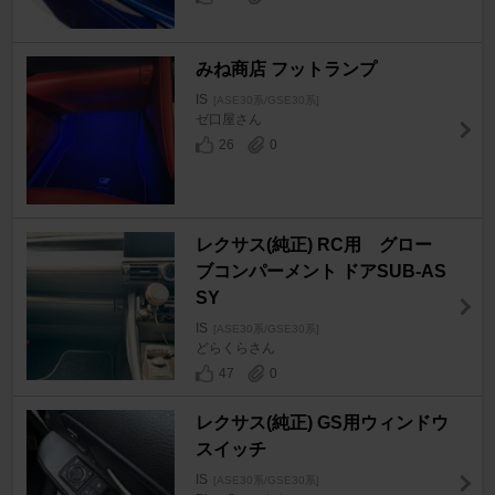
みね商店 フットランプ
IS
[ASE30系/GSE30系]
ゼ口屋さん
26
0
レクサス(純正) RC用 グロー
ブコンパーメント ドアSUB-AS
SY
IS
[ASE30系/GSE30系]
どらくらさん
47
0
レクサス(純正) GS用ウィンドウ
スイッチ
IS
[ASE30系/GSE30系]