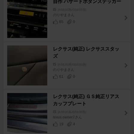
自作 ハザードボタンステッカー
IS
[ASE30系/GSE30系]
のりやまさん
65
0
レクサス(純正) レクサススタッ
ズ
IS
[ASE30系/GSE30系]
のりやまさん
61
0
レクサス(純正) ＧＳ純正リアス
カッフプレート
IS
[ASE30系/GSE30系]
lexus owner7さん
19
4