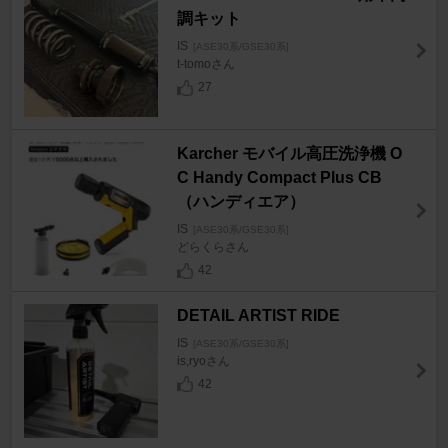
調キット
IS
[ASE30系/GSE30系]
t-tomoさん
27
Karcher モバイル高圧洗浄機 O
C Handy Compact Plus CB
（ハンディエア）
IS
[ASE30系/GSE30系]
どらくらさん
42
DETAIL ARTIST RIDE
IS
[ASE30系/GSE30系]
is,ryoさん
42