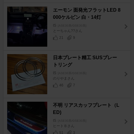
エーモン 面発光フラットLED 8
000ケルビン 白・14灯
IS
[ASE30系/GSE30系]
とーちゃん??さん
21
9
日本プレート精工 SUSプレー
トリング
IS
[ASE30系/GSE30系]
のりやまさん
46
7
不明 リアスカッフプレート（L
ED)
IS
[ASE30系/GSE30系]
ヒートＢさん
51
3