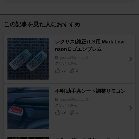
この記事を見た人におすすめ
レクサス(純正) LS用 Mark Levi
nsonロゴエンブレム
IS
[ASE30系/GSE30系]
グリアリさん
86
2
不明 助手席シート調整リモコン
IS
[ASE30系/GSE30系]
グリアリさん
69
1