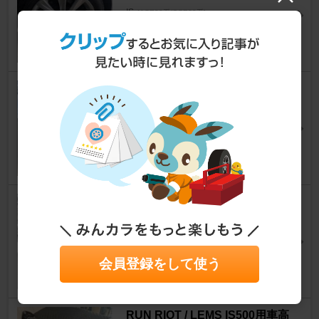
IS
[ASE30系/GSE30系]
blademaniaございやす＠パチ卒済さん
11
レクサス純正 RCFフェンダー
モール
IS
[ASE30系/GSE30系]
5656(ゴロゴロ)さん
14
LEXUS 純正 RCF前期フェンダ
ーモール
IS
[ASE30系/GSE30系]
t-tomoさん
会員登録をして使う
64
RUN RIOT / LEMS IS500用車高