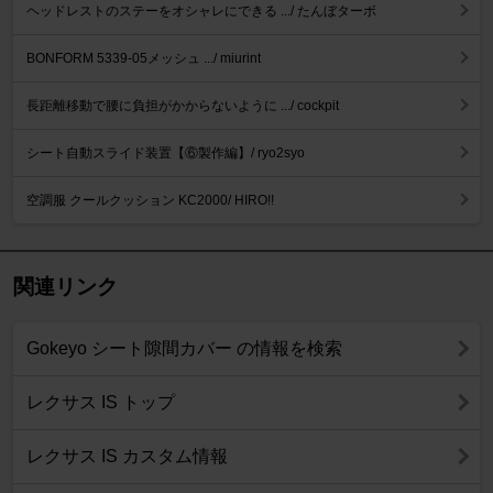
ヘッドレストのステーをオシャレにできる .../ たんぼターボ
BONFORM 5339-05メッシュ .../ miurint
長距離移動で腰に負担がかからないように .../ cockpit
シート自動スライド装置【⑥製作編】/ ryo2syo
空調服 クールクッション KC2000/ HIRO!!
関連リンク
Gokeyo シート隙間カバー の情報を検索
レクサス IS トップ
レクサス IS カスタム情報