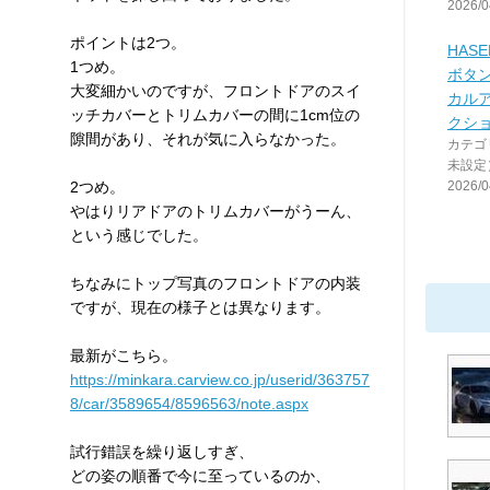
2026/0
ポイントは2つ。
HAS
1つめ。
ボタ
大変細かいのですが、フロントドアのスイ
カル
ッチカバーとトリムカバーの間に1cm位の
クシ
隙間があり、それが気に入らなかった。
カテゴ
未設定
2つめ。
2026/0
やはりリアドアのトリムカバーがうーん、
という感じでした。
ちなみにトップ写真のフロントドアの内装
ですが、現在の様子とは異なります。
最新がこちら。
https://minkara.carview.co.jp/userid/363757
8/car/3589654/8596563/note.aspx
試行錯誤を繰り返しすぎ、
どの姿の順番で今に至っているのか、