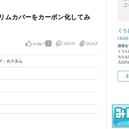
ご
リムカバーをカーボン化してみ
くう
[
東京都
0
譲渡会
くうと
ちらも
グ・カスタム
入口の
1