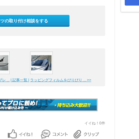
ーツの取り付け相談をする
 ...
| 記事一覧 |
ラッピングフィルムをびりびり ... >>
イイね！0件