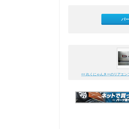
パ
<< れくにゃんきーのリアエンブレ