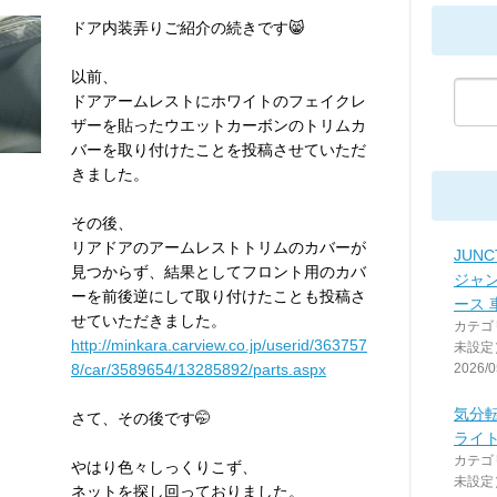
ドア内装弄りご紹介の続きです😸
以前、
ドアアームレストにホワイトのフェイクレ
ザーを貼ったウエットカーボンのトリムカ
バーを取り付けたことを投稿させていただ
きました。
その後、
リアドアのアームレストトリムのカバーが
JUNC
見つからず、結果としてフロント用のカバ
ジャ
ーを前後逆にして取り付けたことも投稿さ
ース 
せていただきました。
カテゴ
http://minkara.carview.co.jp/userid/363757
未設定
8/car/3589654/13285892/parts.aspx
2026/0
気分
さて、その後です🤭
ライ
カテゴ
やはり色々しっくりこず、
未設定
ネットを探し回っておりました。