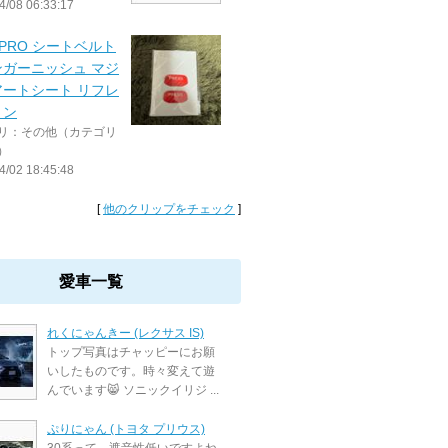
4/08 06:33:17
EPRO シートベルト
ンガーニッシュ マジ
アートシート リフレ
ョン
リ：その他（カテゴリ
）
4/02 18:45:48
[
他のクリップをチェック
]
愛車一覧
れくにゃんきー (レクサス IS)
トップ写真はチャッピーにお願
いしたものです。時々変えて遊
んでいます😸 ソニックイリジ ...
ぷりにゃん (トヨタ プリウス)