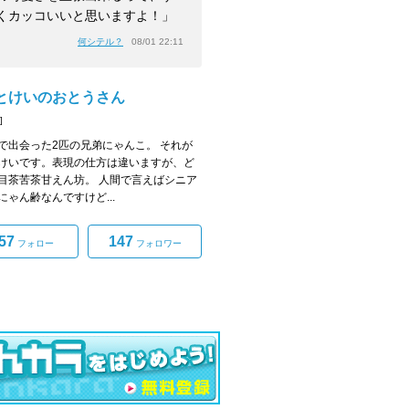
くカッコいいと思いますよ！」
何シテル？
08/01 22:11
とけいのおとうさん
]
で出会った2匹の兄弟にゃんこ。 それが
けいです。表現の仕方は違いますが、ど
目茶苦茶甘えん坊。 人間で言えばシニア
にゃん齢なんですけど...
57
147
フォロー
フォロワー