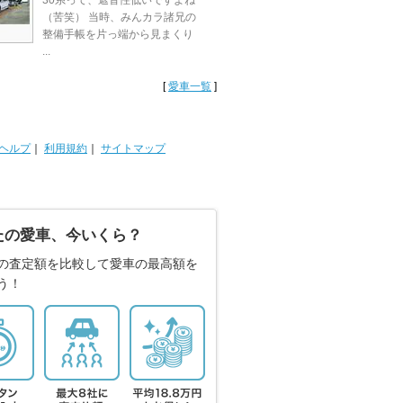
30系って、遮音性低いですよね
（苦笑） 当時、みんカラ諸兄の
整備手帳を片っ端から見まくり
...
[
愛車一覧
]
ヘルプ
｜
利用規約
｜
サイトマップ
たの愛車、今いくら？
の査定額を比較して愛車の最高額を
う！