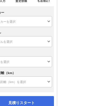
カー
ル
距離（km）
見積りスタート