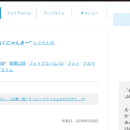
フォトアルバム
ラップタイム
▼メニュー
れくにゃんきー"
[
]
レクサス IS
3)
*
|
燃費記録
|
フォトアルバム (1)
|
フォト
|
クルマ
プタイム
「
🌙
 ...
| 記事一覧 |
ラッピングフィルムをびりびり ... >>
え
か
作業日：2026年5月9日
み
け