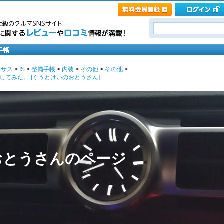
クサス
>
IS
>
整備手帳
>
内装
>
その他
>
その他
>
てみた。 [くうとけいのおとうさん]
おとうさんのページ