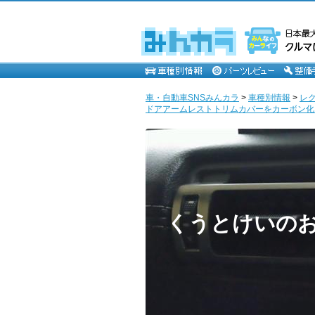
車・自動車SNSみんカラ
>
車種別情報
>
レ
ドアアームレストトリムカバーをカーボン化し
くうとけいの