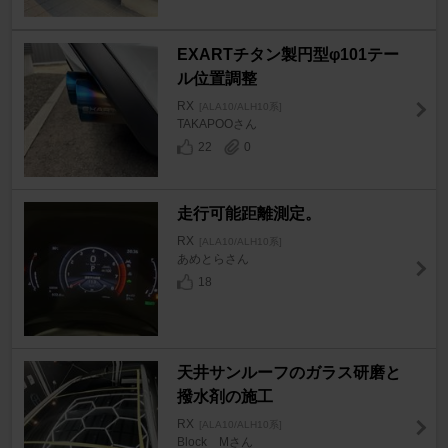
EXARTチタン製円型φ101テー
ル位置調整
RX
[ALA10/ALH10系]
TAKAPOOさん
22
0
走行可能距離測定。
RX
[ALA10/ALH10系]
あめとらさん
18
天井サンルーフのガラス研磨と
撥水剤の施工
RX
[ALA10/ALH10系]
Block Mさん