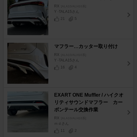
RX
[ALA10/ALH10系]
Y -TALA15さん
21
5
マフラー…カッター取り付け
RX
[ALA10/ALH10系]
Y -TALA15さん
16
4
EXART ONE Muffler / ハイクオ
リティサウンドマフラー カー
ボンテール交換作業
RX
[ALA10/ALH10系]
ｍｄさん
11
2