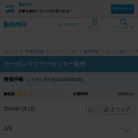
ダウンロード
記事を保存していつでも見られる！
みんカラとは？
ログイン
メニュー
みんカラ
車種別情報
レクサス
RX
整備手帳
エンジン廻り
カーボンマフラーカッター取付
整備手帳
レクサス RX [ALA10/ALH10系]
難易度
作業時間
3時間以内
2024年7月1日
クリップ
1/3