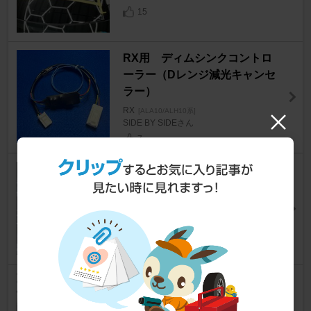
15
RX用 ディムシンクコントロ
ーラー（Dレンジ減光キャンセ
ラー）
RX
[ALA10/ALH10系]
SIDE BY SIDEさん
7
LEXUS純正ディーラーオプシ
ョンのHDMI端子を使ってみ
た。
RX
[ALA10/ALH10系]
yuzu@雪国さん
26
レクサスRX350をブルームーン
スピーカーでサウンドアップ♪