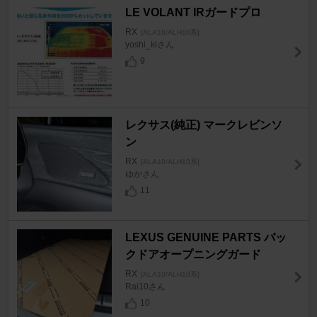
LE VOLANT IRガードプロ
RX
[ALA10/ALH10系]
yoshi_kiさん
9
レクサス(純正) マークレビンソ
ン
RX
[ALA10/ALH10系]
ゆかさん
11
LEXUS GENUINE PARTS バッ
クドアオープニングガード
RX
[ALA10/ALH10系]
Rai10さん
10