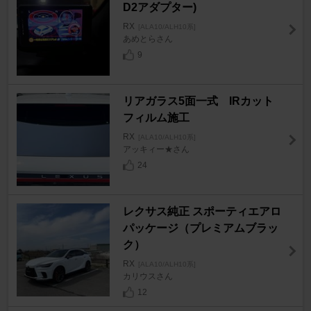
D2アダプター)
RX
[ALA10/ALH10系]
あめとらさん
9
リアガラス5面一式 IRカット
フィルム施工
RX
[ALA10/ALH10系]
アッキィー★さん
24
レクサス純正 スポーティエアロ
パッケージ（プレミアムブラッ
ク）
RX
[ALA10/ALH10系]
カリウスさん
12