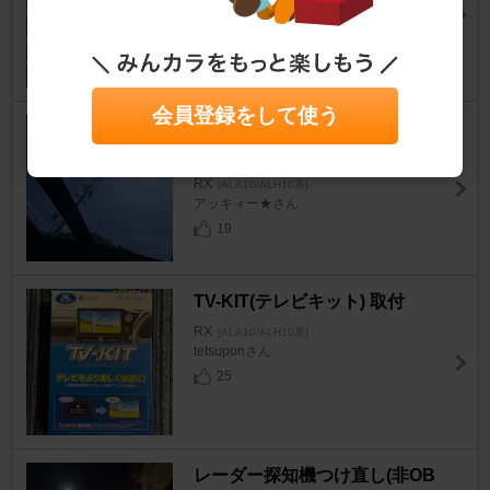
RX
[ALA10/ALH10系]
soundproさん
11
会員登録をして使う
パノラマムーンルーフSylphide
FGR-500施工
RX
[ALA10/ALH10系]
アッキィー★さん
19
TV-KIT(テレビキット) 取付
RX
[ALA10/ALH10系]
tetsuponさん
25
レーダー探知機つけ直し(非OB