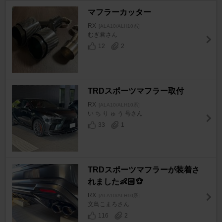
マフラーカッター
RX
[ALA10/ALH10系]
むぎ君さん
12
2
TRDスポーツマフラー取付
RX
[ALA10/ALH10系]
い ち り ゅ う 号さん
33
1
TRDスポーツマフラーが装着さ
れました👶🏻🐵
RX
[ALA10/ALH10系]
文鳥こまろさん
116
2