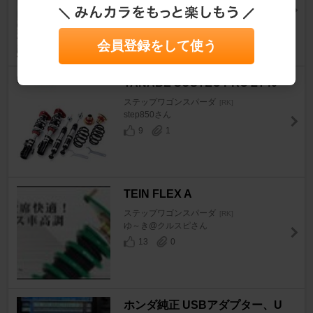
シマシオンさん
29
0
会員登録をして使う
TANABE SUSTEC PRO ZT40
ステップワゴンスパーダ
[RK]
step850さん
9
1
TEIN FLEX A
ステップワゴンスパーダ
[RK]
ゆ～き@クルスピさん
13
0
ホンダ純正 USBアダプター、U