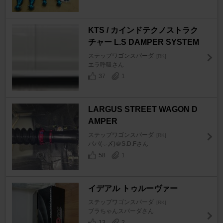
KTS / カインドテクノストラク
チャー L.S DAMPER SYSTEM
ステップワゴンスパーダ
[RK]
エラ呼吸さん
37
1
LARGUS STREET WAGON D
AMPER
ステップワゴンスパーダ
[RK]
パパ(-.-〆)＠S.D.Fさん
58
1
イデアル トゥルーヴァー
ステップワゴンスパーダ
[RK]
ブラちゃんスパーダさん
13
2