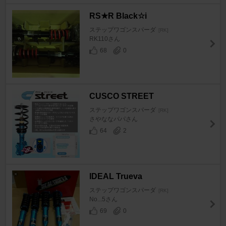
RS★R Black☆i
ステップワゴンスパーダ
[RK]
RK110さん
68
0
CUSCO STREET
ステップワゴンスパーダ
[RK]
さやななパパさん
64
2
IDEAL Trueva
ステップワゴンスパーダ
[RK]
No...5さん
69
0