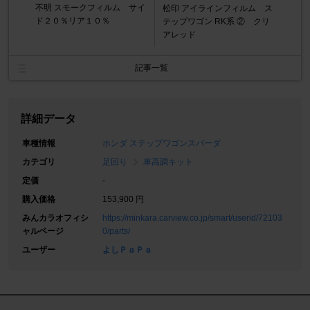
不明 スモークフィルム サイ
松印 アイラインフィルム ス
ド２０％リア１０％
テップワゴン RK系 ② クリ
アレッド
記事一覧
詳細データ
車種情報
ホンダ ステップワゴンスパーダ
カテゴリ
足回り
車高調キット
定価
-
購入価格
153,900 円
みんカラオフィシ
https://minkara.carview.co.jp/smart/userid/72103
ャルページ
0/parts/
ユーザー
よしＰａＰａ