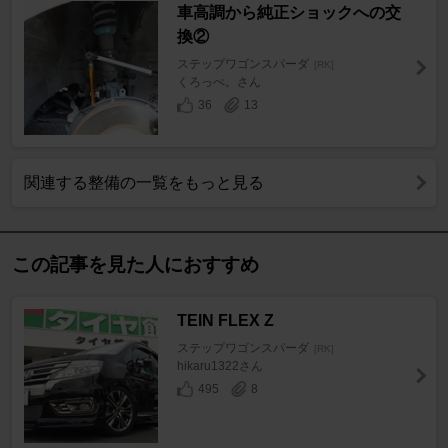
車高調から純正ショックへの交
換②
ステップワゴンスパーダ
[RK]
くろっぺ。さん
36
13
関連する整備の一覧をもっと見る
この記事を見た人におすすめ
TEIN FLEX Z
ステップワゴンスパーダ
[RK]
hikaru1322さん
495
8