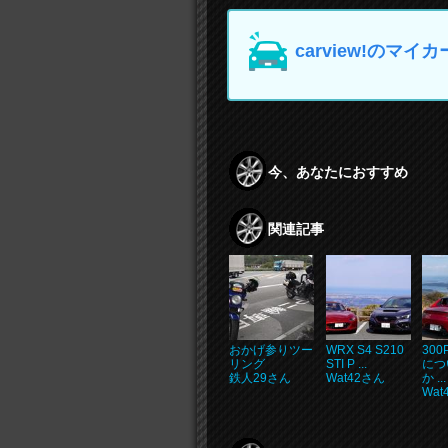
carview!の
今、あなたにおすすめ
関連記事
おかげ参りツー
WRX S4 S210
300
リング
STI P ...
につ
鉄人29さん
Wat42さん
か ...
Wat