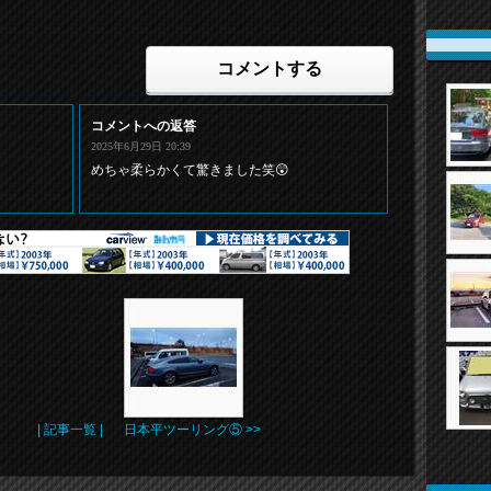
コメントする
コメントへの返答
2025年6月29日 20:39
めちゃ柔らかくて驚きました笑😲
| 記事一覧 |
日本平ツーリング⑤ >>