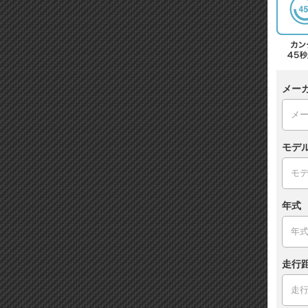
メー
モデ
年式
走行