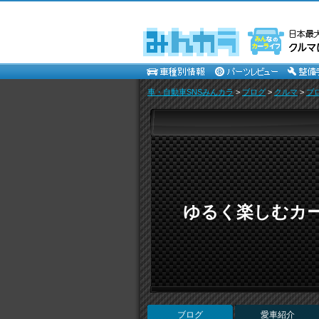
車・自動車SNSみんカラ
>
ブログ
>
クルマ
>
ブ
ゆるく楽しむカ
ブログ
愛車紹介