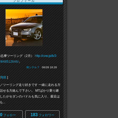
プロフィール
勢志摩ツーリング（2月）
http://cvw.jp/b/3
9/48512646/
」
何シテル？
06/28 18:28
岡県
]
／ツーリング走り好きです 一緒に走れる方
話せる方絡んで下さい。 MTばかり乗り継
したがセダンのパドルも気に入り、最近は
...
0
183
フォロー
フォロワー