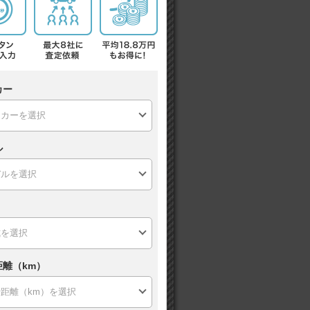
カー
ル
距離（km）