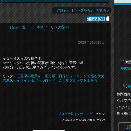
詳細表示
｜
シンプル表示
｜
写真表示
| 記事一覧 |
日本平ツーリング⑤ >>
2025年06月28日
かな～り久々の投稿です。
「伊
ツーリングいった後の記事が消化できずに苦戦中😅
2月に行った伊勢志摩スカイラインの記事です。
64098
リンク：
三重県の絶景を一網打尽！日帰りツーリングで巡る伊勢
志摩スカイライン＆パールロード｜ご当地グルメやお土産も
alo-5
[
静
静岡西部
やオフで
いでいま
輸入車にも
ブログ一覧
|
ツーリング
| クルマ
Posted at 2025/06/28 18:28:22
17