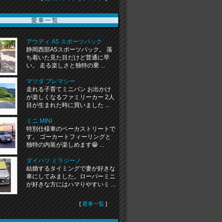
愛車一覧
アウディ A5 スポーツバック
静岡西部A5スポーツバック。 落
ち着いた見た目だけど普通に早
い。 走る楽しさと独特の乗 ...
マツダ プレマシー
走れる子育てミニバン お出かけ
が楽しくなるファミリーカー 2人
目が生まれた時に買いました ...
ミニ MINI
特別仕様車のベーカストリートで
す。 ゴーカートフィーリングと
独特の内装が楽しめます😁 ...
ダイハツ ミラジーノ
結婚するタイミングで妻が好きな
車にしてみました。ローバーミニ
が好きな方にはハマりやすいミ ...
[
愛車一覧
]