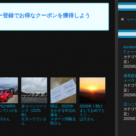
マイカー登録でお得なクーポンを獲得しよう
ツーリン
kuruk
T クー
カテゴ
定）
2025/0
速度超
ォーラ
カテゴ
定）
2025/0
ほっこ
PSのWRX
赤コペンツーリ
明日、2025年
2026年！明け
カテゴ
いていける
ング［2025
をかざる年忘れ
ましておめでと
定）
秋］
爆走 ...
うご ...
2025/0
42さん
モダンワゴンさ
スポーツ四駆太
ばそさん
ん
郎さん