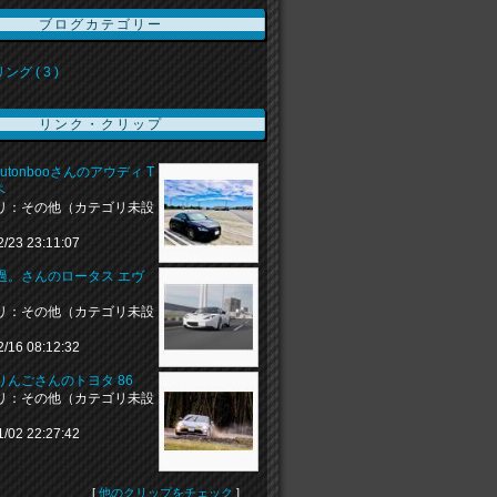
ブログカテゴリー
グ ( 3 )
リンク・クリップ
urutonbooさんのアウディ T
ペ
リ：その他（カテゴリ未設
2/23 23:11:07
過。さんのロータス エヴ
リ：その他（カテゴリ未設
2/16 08:12:32
りんごさんのトヨタ 86
リ：その他（カテゴリ未設
1/02 22:27:42
[
他のクリップをチェック
]