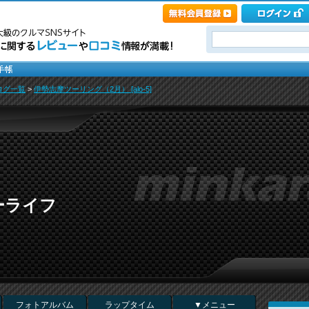
ログ一覧
>
伊勢志摩ツーリング（2月） [alo-5]
ーライフ
フォトアルバム
ラップタイム
▼メニュー