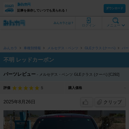
ダウンロード
記事を保存していつでも見られる！
みんカラとは？
ログイン
メニュー
みんカラ
車種別情報
メルセデス・ベンツ
GLEクラス (クーペ)
パー
不明 レッドカーボン
パーツレビュー
メルセデス・ベンツ GLEクラス (クーペ) [C292]
5
評価
購入価格
-
2025年8月26日
クリップ