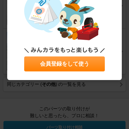
GLEクラス (クーペ)
[C292]
かっつん３さん
15
【初心者向け】おすすめサーキ
ット11選～北海道・東北・甲信
越・九州編～
カーライフ
会員登録をして使う
同じカテゴリー (
その他
) の一覧を見る
このパーツの取り付けが
難しいと思ったら、プロに相談！
パーツ取り付け相談