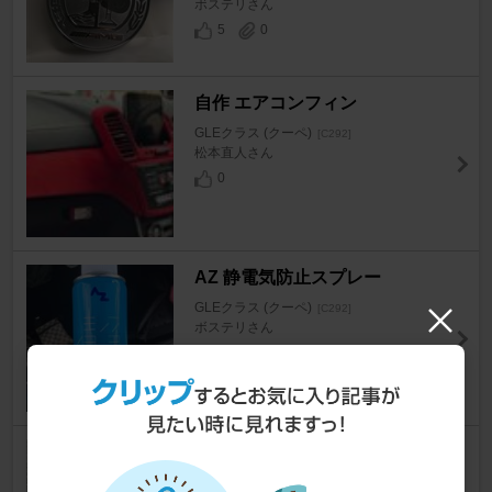
ボステリさん
5
0
自作 エアコンフィン
GLEクラス (クーペ)
[C292]
松本直人さん
0
AZ 静電気防止スプレー
GLEクラス (クーペ)
[C292]
ボステリさん
6
シガーソケット裏からの電源確
保