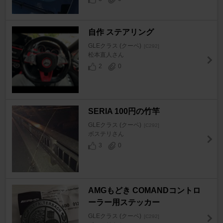
自作 ステアリング
GLEクラス (クーペ)
[C292]
松本直人さん
2
0
SERIA 100円の竹竿
GLEクラス (クーペ)
[C292]
ボステリさん
3
0
AMGもどき COMANDコントロ
ーラー用ステッカー
GLEクラス (クーペ)
[C292]