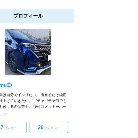
プロフィール
omu②
車は自分でイジりたい。 出来るだけ純正
仕上げていきたい。 ゴチャゴチャ何でも
も付けるのは苦手。 後付けメッキーパー
...
17
26
フォロー
フォロワー