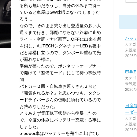
る所も無いだろうし、自分の休みまで待っ
ていると車屋はGW休暇になってしまうだ
ろう…
なので、そのまま乗り出し交通量の多い大
通りまで行き、邪魔にならない路肩に止め
バッ
ライト・空調・ナビ画面…OFFに出来る所
カテゴ
を消し、AUTECHシグネチャーLEDも夜中
未設定
だと結構目立つので、ダンボール重ねて光
2026/0
が漏れない様に。
準備が整ったので、ボンネットオープナー
ENKE
で開けて『整備モード』にして待つ事数時
カテゴ
間…
未設定
パトカー２回・自転車お巡りさん２台と
2026/0
『職質されるか？』と思いつつも、タクシ
ードライバーさんの仮眠に紛れているので
日産(
お咎めなしだった。
ーダ
とりあえず電圧低下状態から復帰したの
カテゴ
で、今度の休みにバッテリー充電する事に
未設定
しました。
2026/0
e-power車はバッテリーを完全に上げてし