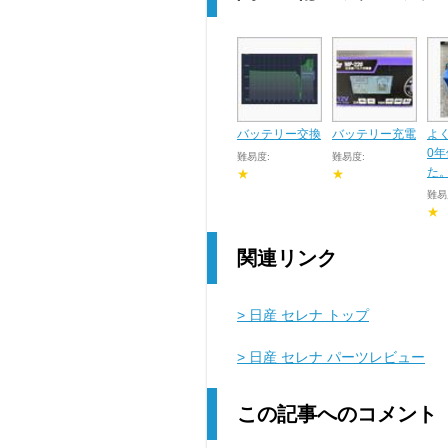
バッテリー交換
バッテリー充電
よ
0
難易度:
難易度:
た
★
★
難易
★
関連リンク
> 日産 セレナ トップ
> 日産 セレナ パーツレビュー
この記事へのコメント