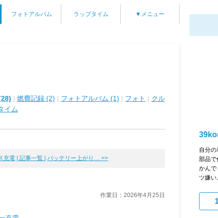
フォトアルバム
ラップタイム
▼メニュー
28)
|
燃費記録 (2)
|
フォトアルバム (1)
|
フォト
|
クル
タイム
39k
自分の
ス充電
| 記事一覧 |
バッテリー上がり… >>
部品で
かんで
ツ嫌い。 
作業日：2026年4月25日