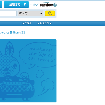
ヘルプ
の２ [39komu②]