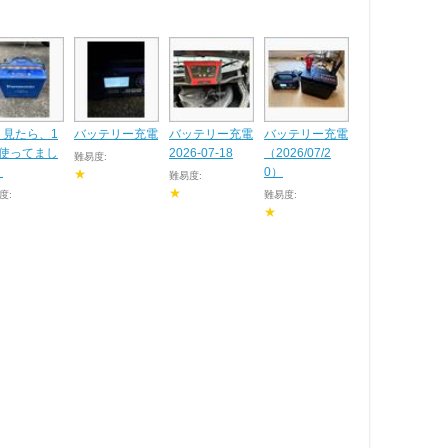
く見たら、1
バッテリー充電
バッテリー充電
バッテリー充電
年使ってまし
2026-07-18
（2026/07/2
難易度:
。
0）
★
難易度:
★
度:
難易度:
★