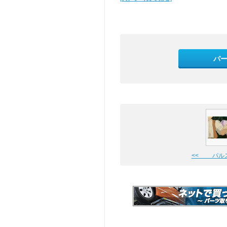
パ
<< パル