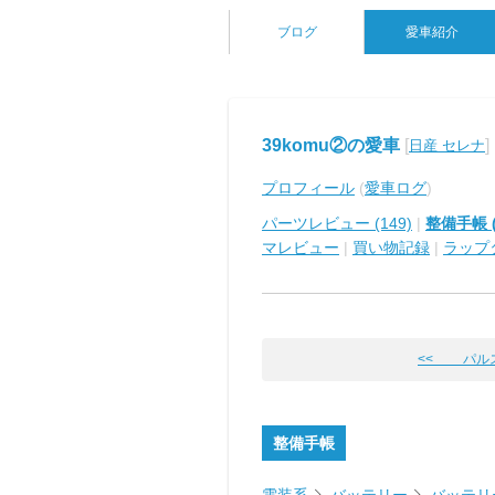
ブログ
愛車紹介
39komu②の愛車
[
]
日産 セレナ
プロフィール
(
愛車ログ
)
パーツレビュー (149)
|
整備手帳 (
マレビュー
|
買い物記録
|
ラップ
<< パル
整備手帳