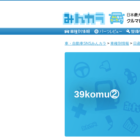
車・自動車SNSみんカラ
>
車種別情報
>
日
39komu②