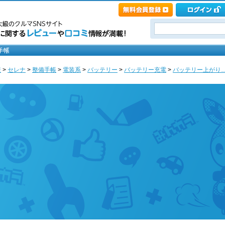
産
>
セレナ
>
整備手帳
>
電装系
>
バッテリー
>
バッテリー充電
>
バッテリー上がり…そ