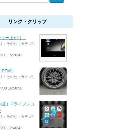
リンク・クリップ
テリー上がり…
リ：その他（カテゴリ
）
5/31 15:26:42
I PFM1
リ：その他（カテゴリ
）
4/30 16:58:58
純正) ドライブレコ
ー
リ：その他（カテゴリ
）
3/01 12:40:41