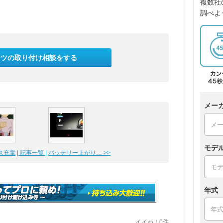
複数社
調べよ
ーツの取り付け相談をする
メー
モデ
ス充電
| 記事一覧 |
バッテリー上がり… >>
年式
イイね！0件