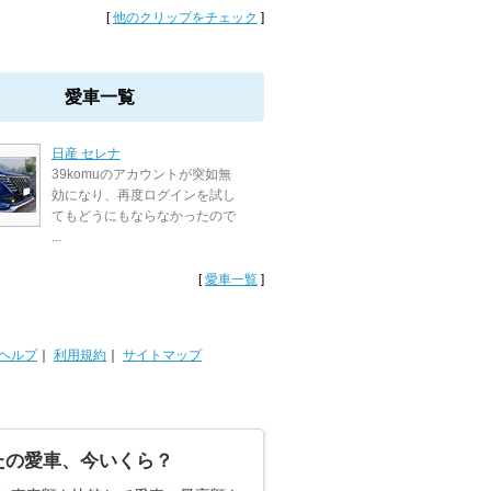
[
他のクリップをチェック
]
愛車一覧
日産 セレナ
39komuのアカウントが突如無
効になり、再度ログインを試し
てもどうにもならなかったので
...
[
愛車一覧
]
ヘルプ
｜
利用規約
｜
サイトマップ
たの愛車、今いくら？