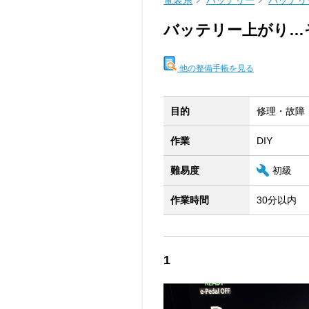
電装系
バッテリー
バッテリ
バッテリー上がり…
他の整備手帳を見る
目的
修理・故障
作業
DIY
難易度
初級
作業時間
30分以内
1