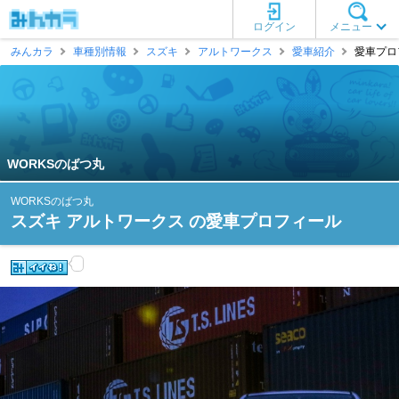
ログイン
メニュー
みんカラ
車種別情報
スズキ
アルトワークス
愛車紹介
愛車プロフ
WORKSのばつ丸
WORKSのばつ丸
スズキ アルトワークス の愛車プロフィール