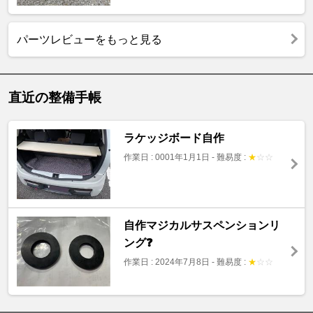
パーツレビューをもっと見る
直近の整備手帳
ラケッジボード自作
作業日 : 0001年1月1日
-
難易度 :
★
☆
☆
自作マジカルサスペンションリ
ング❓
作業日 : 2024年7月8日
-
難易度 :
★
☆
☆