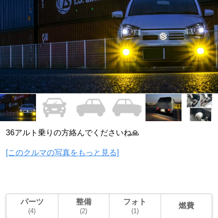
36アルト乗りの方絡んでくださいね🙏
[このクルマの写真をもっと見る]
パーツ
整備
フォト
燃費
(4)
(2)
(1)