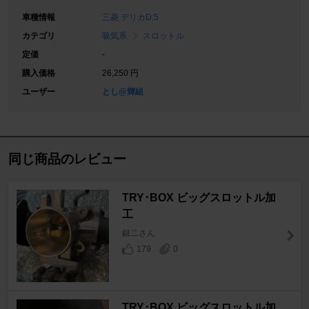
車種情報
三菱 デリカD:5
カテゴリ
吸気系
スロットル
定価
-
購入価格
26,250 円
ユーザー
とし@輝組
同じ商品のレビュー
TRY･BOX ビッグスロットル加
工
銀二さん
179
0
TRY･BOX ビッグスロットル加