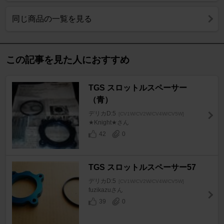
同じ商品の一覧を見る
この記事を見た人におすすめ
TGS スロットルスペーサー
（青）
デリカD:5
[CV1W/CV2W/CV4W/CV5W]
★Knight★さん
42
0
TGS スロットルスペーサー57
デリカD:5
[CV1W/CV2W/CV4W/CV5W]
fuzikazuさん
39
0