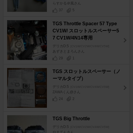
らすかる＠風さん
37
5
TGS Throttle Spacer 57 Type
CV1W/ スロットルスペーサー5
7 CV1W/4N14専用
デリカD:5
[CV1W/CV2W/CV4W/CV5W]
あずきとまろんさん
29
1
TGS スロットルスペーサー（ノ
ーマルタイプ）
デリカD:5
[CV1W/CV2W/CV4W/CV5W]
ZAWAくん@さん
24
2
TGS Big Throttle
デリカD:5
[CV1W/CV2W/CV4W/CV5W]
やまてんさん