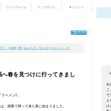
フォトアルバム
ラップタイム
▼メニュー
 ...
| 記事一覧 |
みんカラ：モニターキャンペ ... >>
「
 鞍馬へ春を見つけに行ってきまし
お
こ
て
「ラーメン‼︎」
と
け
れは、残業で帰って来た夜に始まりました。