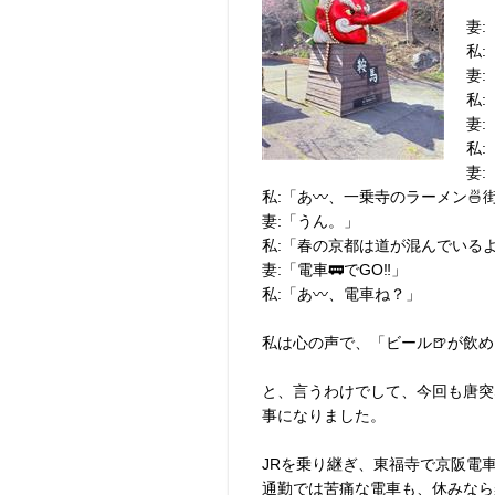
妻:
私:
妻:
私
妻:
私:
妻:
私:「あ〰︎、一乗寺のラーメン🍜
妻:「うん。」
私:「春の京都は道が混んでいるよ
妻:「電車🚃でGO‼︎」
私:「あ〰︎、電車ね？」
私は心の声で、「ビール🍺が飲め
と、言うわけでして、今回も唐突
事になりました。
JRを乗り継ぎ、東福寺で京阪電
通勤では苦痛な電車も、休みなら