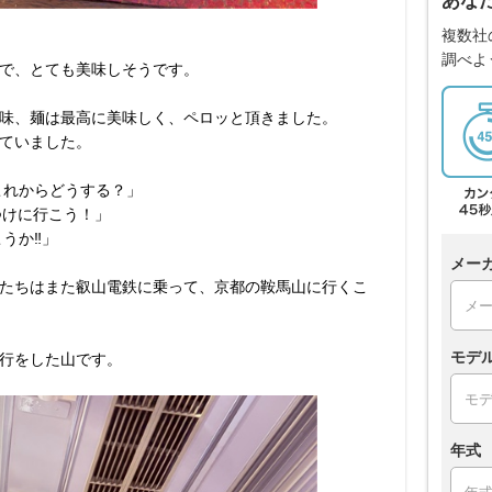
あな
複数社
調べよ
で、とても美味しそうです。
味、麺は最高に美味しく、ペロッと頂きました。
ていました。
これからどうする？」
つけに行こう！」
うか‼︎」
メー
たちはまた叡山電鉄に乗って、京都の鞍馬山に行くこ
モデ
行をした山です。
年式