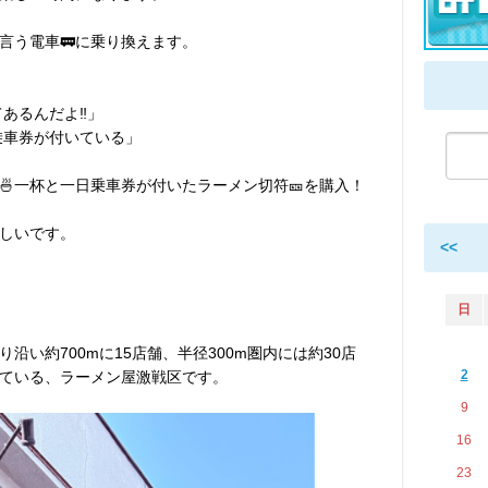
言う電車🚃に乗り換えます。
あるんだよ‼︎」
乗車券が付いている」
🍜一杯と一日乗車券が付いたラーメン切符🎫を購入！
しいです。
<<
日
沿い約700mに15店舗、半径300m圏内には約30店
2
ている、ラーメン屋激戦区です。
9
16
23