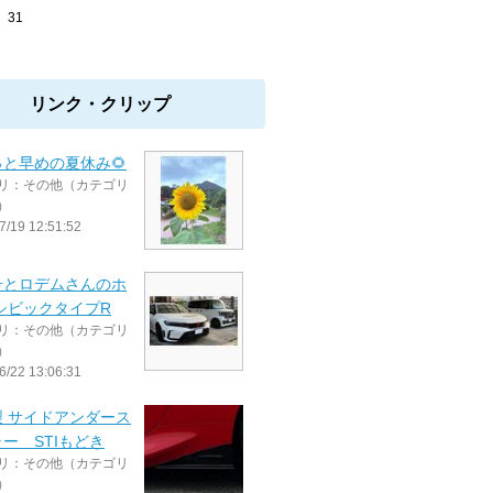
31
リンク・クリップ
と早めの夏休み🌻
リ：その他（カテゴリ
）
7/19 12:51:52
号とロデムさんのホ
シビックタイプR
リ：その他（カテゴリ
）
6/22 13:06:31
製 サイドアンダース
ー STIもどき
リ：その他（カテゴリ
）