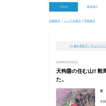
ブログ
愛車紹介
詳細表示
｜
シンプル表示
｜
写真表示
<< 春を求めて！チューリップと
2026年03月22日
天狗👺の住む山‼︎
た。
妻:
そ