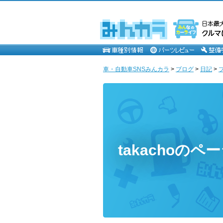
車・自動車SNSみんカラ
>
ブログ
>
日記
>
takachoのペ