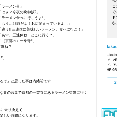
私
こ
「ラーメン🍜」
で
「はぁ？今夜の晩御飯⁇」
ド
「ラーメン食べに行こうよ‼︎」
💦
:「もう…23時だよ？お店閉まっているよ…」
「違う‼︎ 三連休に美味しいラーメン、食べに行こ！」
「あ〰︎、三連休ね！どこに行く？」
「（京都の）一乗寺‼︎」
街道ね？」
taka
tak
⁇」
で A
ド、ア
HR GR
るぞ」と思った事は内緒🤫です…
3
な妻の言葉で京都の一乗寺にあるラーメン街道に行く
車に乗り換えて…
楽しい時間になります。