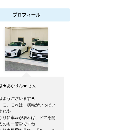
プロフィール
@★あかりん★ さん
はようございます☀
、こ、これは…横幅がいっぱい
すね💦
なりに車🚙が居れば、ドアを開
るのも一苦労ですね…