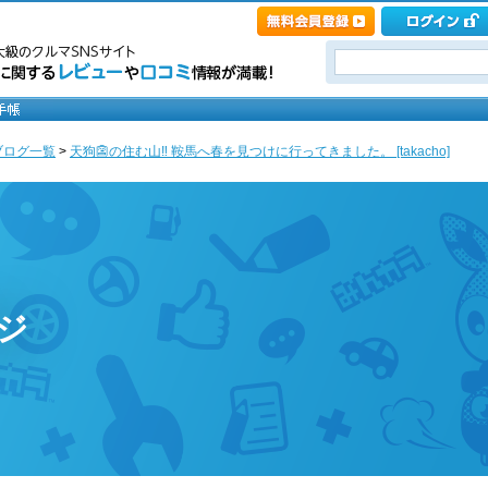
ブログ一覧
>
天狗👺の住む山‼︎ 鞍馬へ春を見つけに行ってきました。 [takacho]
ージ