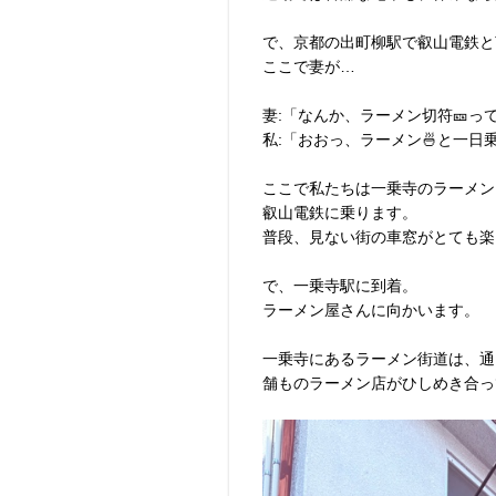
で、京都の出町柳駅で叡山電鉄と
ここで妻が…
妻:「なんか、ラーメン切符🎫って
私:「おおっ、ラーメン🍜と一日
ここで私たちは一乗寺のラーメン
叡山電鉄に乗ります。
普段、見ない街の車窓がとても楽
で、一乗寺駅に到着。
ラーメン屋さんに向かいます。
一乗寺にあるラーメン街道は、通り
舗ものラーメン店がひしめき合っ