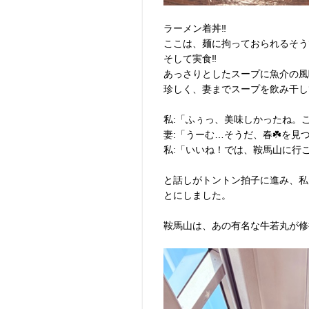
ラーメン着丼‼︎
ここは、麺に拘っておられるそう
そして実食‼︎
あっさりとしたスープに魚介の風
珍しく、妻までスープを飲み干し
私:「ふぅっ、美味しかったね。
妻:「うーむ…そうだ、春☘️を見
私:「いいね！では、鞍馬山に行こ
と話しがトントン拍子に進み、私
とにしました。
鞍馬山は、あの有名な牛若丸が修