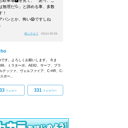
も駐車場🅿️を見て、「あっ、こ
は無理だ💦」と諦める事、多数
す！
アパンとか、怖い😱ですしね
」
何シテル？
03/14 05:56
cho
achoです。よろしくお願いします。 今ま
E86、ミラターボ、AE92、サーフ、プラ
ルテッツァ、ヴェルファイア、C-HR、C-
スポー...
33
331
フォロー
フォロワー