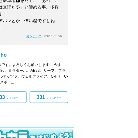
も駐車場🅿️を見て、「あっ、こ
は無理だ💦」と諦める事、多数
す！
アパンとか、怖い😱ですしね
」
何シテル？
03/14 05:56
cho
achoです。よろしくお願いします。 今ま
E86、ミラターボ、AE92、サーフ、プラ
ルテッツァ、ヴェルファイア、C-HR、C-
スポー...
33
331
フォロー
フォロワー