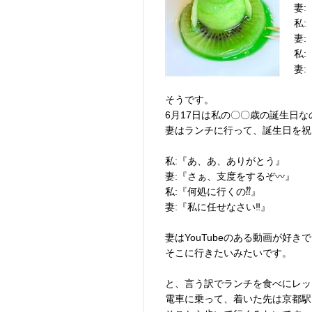
妻:
私:
妻:
私:
妻:
そうです。
6月17日は私の〇〇歳の誕生日な
妻はランチに行って、誕生日を祝
私:『あ、あ、ありがとう』
妻:『さぁ、支度をするぞ〰︎』
私:『何処に行くの⁇』
妻:『私に任せなさい‼️』
妻はYouTubeのある動画が好
そこに行きたいみたいです。
と、言う訳でランチを食べにレッツ
電車に乗って、着いた先は京都駅