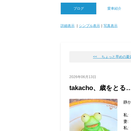
ブログ
愛車紹介
詳細表示
｜
シンプル表示
｜
写真表示
<< ちょっと早めの夏休
2026年06月13日
takacho、歳をとる
静か
私
妻:
私: