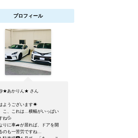
プロフィール
@★あかりん★ さん
はようございます☀
、こ、これは…横幅がいっぱい
すね💦
なりに車🚙が居れば、ドアを開
るのも一苦労ですね…