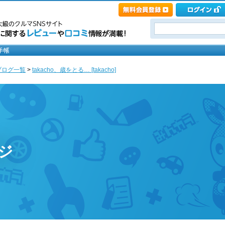
ブログ一覧
>
takacho、歳をとる… [takacho]
ージ