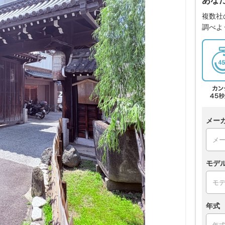
あな
複数社
調べよ
メー
モデ
年式