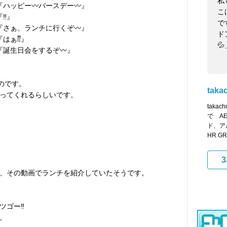
私
『ハッピー〰︎バースデー〰︎』
こ
『‼️』
で
『さぁ、ランチに行くぞ〰︎』
ド
『はぁ⁇』
💦
『誕生日会をするぞ〰︎』
のです。
taka
ってくれるらしいです。
tak
で A
ド、ア
HR GR
3
きで、その動画でランチを紹介していたそうです。
ゴー‼︎
。