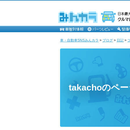
車・自動車SNSみんカラ
>
ブログ
>
日記
>
takachoのペ