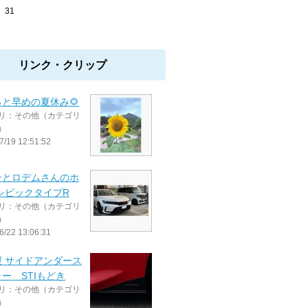
31
リンク・クリップ
と早めの夏休み🌻
リ：その他（カテゴリ
）
7/19 12:51:52
号とロデムさんのホ
シビックタイプR
リ：その他（カテゴリ
）
6/22 13:06:31
製 サイドアンダース
ー STIもどき
リ：その他（カテゴリ
）