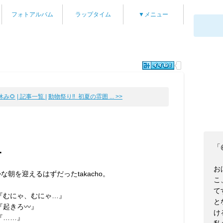
フォトアルバム
ラップタイム
▼メニュー
み🌻
| 記事一覧 |
動物祭り‼️ 初夏の雰囲 ... >>
「
…
お
な朝を迎えるはずだったtakacho。
こ
て
:『むにゃ、むにゃ…』
と
『起きろ〰︎』
け
『……』