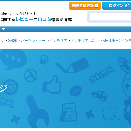
ヨタ
>
GR86
>
パーツレビュー
>
インテリア
>
インテリアパネル
>
AIRSPEED インテ
ージ