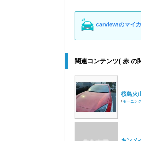
carview!の
関連コンテンツ
( 赤 
桜島火
/
モーニン
キンメ