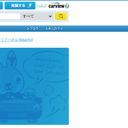
ヘルプ
リアパネル [takacho]