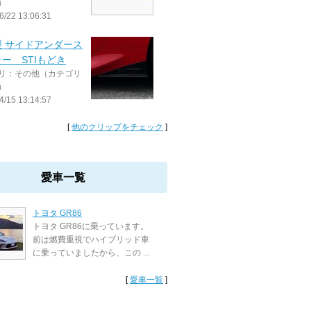
）
6/22 13:06:31
製 サイドアンダース
ー STIもどき
リ：その他（カテゴリ
）
4/15 13:14:57
[
他のクリップをチェック
]
愛車一覧
トヨタ GR86
トヨタ GR86に乗っています。
前は燃費重視でハイブリッド車
に乗っていましたから、この ...
[
愛車一覧
]