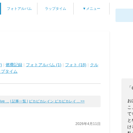
フォトアルバム
ラップタイム
▼メニュー
)
|
燃費記録
|
フォトアルバム (1)
|
フォト (18)
|
クル
ップタイム
「
お
e ...
| 記事一覧 |
ピカピカレイン ピカピカレイ ... >>
こ
て
と
2026年4月11日
け