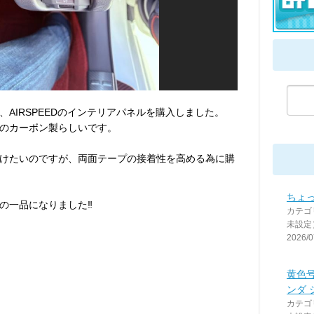
AIRSPEEDのインテリアパネルを購入しました。
のカーボン製らしいです。
けたいのですが、両面テープの接着性を高める為に購
ちょっ
の一品になりました‼︎
カテゴ
未設定
2026/0
黄色
ンダ 
カテゴ