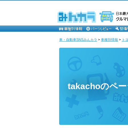
車・自動車SNSみんカラ
>
車種別情報
>
ト
takachoのペ