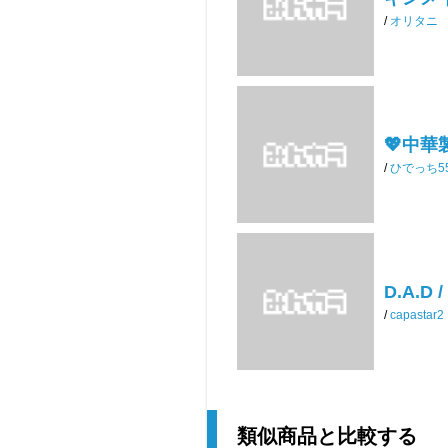
/
オリタニ
💖中華
/
ひでっち5
D.A.D 
/
capastar2
類似商品と比較する