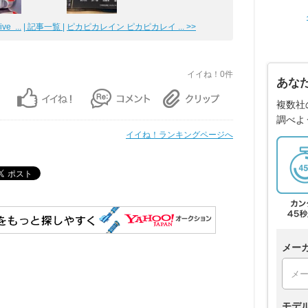
e ...
| 記事一覧 |
ピカピカレイン ピカピカレイ ... >>
イイね！0件
あな
複数社
調べよ
イイね！ランキングページへ
メー
モデ