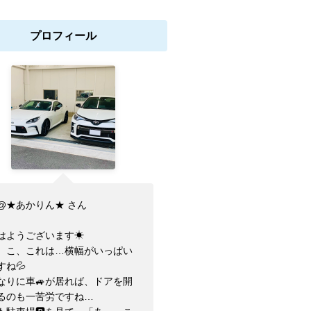
プロフィール
@★あかりん★ さん
はようございます☀
、こ、これは…横幅がいっぱい
すね💦
なりに車🚙が居れば、ドアを開
るのも一苦労ですね…