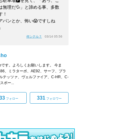
も駐車場🅿️を見て、「あっ、こ
は無理だ💦」と諦める事、多数
す！
アパンとか、怖い😱ですしね
」
何シテル？
03/14 05:56
cho
achoです。よろしくお願いします。 今ま
E86、ミラターボ、AE92、サーフ、プラ
ルテッツァ、ヴェルファイア、C-HR、C-
スポー...
33
331
フォロー
フォロワー