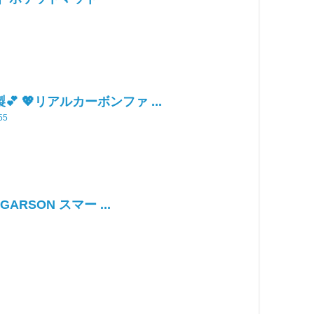
製💕 💖リアルカーボンファ ...
55
/ GARSON スマー ...