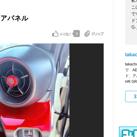
私
こ
で
テリアパネル
ド
💦
0
taka
tak
で A
ド、ア
HR GR
3