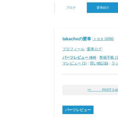
ブログ
愛車紹介
takachoの愛車
[
]
トヨタ GR86
プロフィール
(
愛車ログ
)
パーツレビュー (64)
|
整備手帳 (2
マレビュー (1)
|
買い物記録
|
ラ
<< PIVOT 3-driv
パーツレビュー