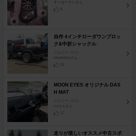
すーぱーそいさん
9
自作 4インチローダウンブロッ
ク&中折シャックル
ジムニー
[JA11]
cleverdickさん
24
MOON EYES オリジナル DAS
H MAT
ジムニー
[JA11]
y u p a.さん
17
走りが楽しいオススメ中古スポ