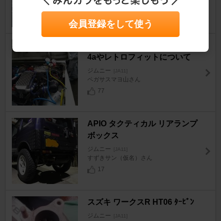
15
会員登録をして使う
エアコンにガスを補充する＆13
4aやレトロフィットについて
ジムニー
[JA11]
ペガサスマヨ山さん
77
APIO タクティカル リアランプ
ボックス
ジムニー
[JA11]
すずきサン（仮名）さん
17
スズキ ワークスR HT06 ﾀｰﾋﾞﾝ
ジムニー
[JA11]