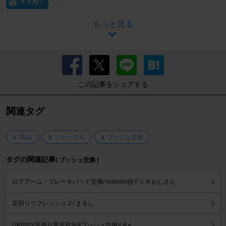
イイね！
もっと見る
この記事をシェアする
関連タグ
JA11
シャックル
ブッシュ交換
タグの関連記事
( ブッシュ交換 )
ロアアーム・ブレーキパッド交換/ noborin@デミオおじさん
足回りリフレッシュ２/ まるし
UK印の(足回り異音対策&ブッシュ交換)/ Aｇ