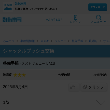
ダウンロード
記事を保存していつでも見られる！
みんカラとは？
ログイン
メニュー
みんカラ
車種別情報
スズキ
ジムニー
整備手帳
足廻り
サス
シャックルブッシュ交換
整備手帳
スズキ ジムニー [JA11]
難易度
作業時間
3時間以内
2026年5月4日
クリップ
1/3