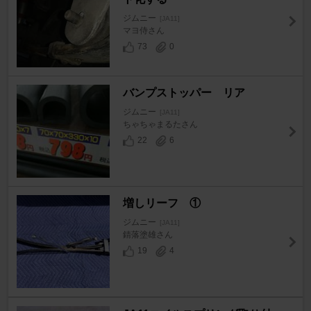
ジムニー
[JA11]
マヨ侍さん
73
0
バンプストッパー リア
ジムニー
[JA11]
ちゃちゃまるたさん
22
6
増しリーフ ①
ジムニー
[JA11]
錆落塗雄さん
19
4