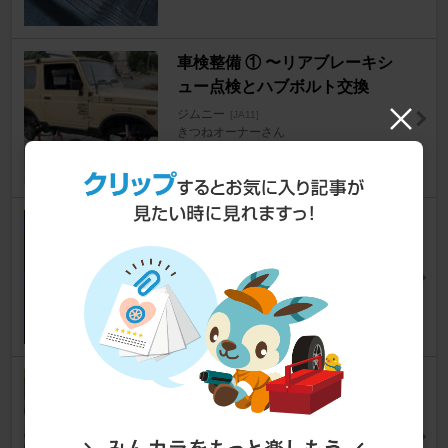
車検整備 ① 〜リアブレーキシ
ュー点検とハブボルト交換
ジムニー
[JA11]
きつねオーナーさん
17
エアコンR12→R134a化
ジムニー
[JA11]
とらchanさん
18
ドリンクホルダー製作•取付け
ジムニー
[JA11]
outdoor1970さん