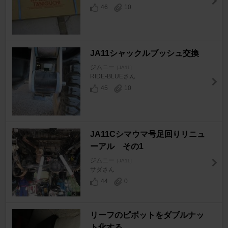
46
10
JA11シャックルブッシュ交換
ジムニー
[JA11]
RIDE-BLUEさん
45
10
JA11Cシマウマ号足回りリニュ
ーアル その1
ジムニー
[JA11]
サダさん
44
0
リーフのピボットをダブルナッ
ト化する