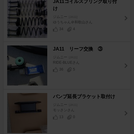
JA11コイルスプリング取り付
け
ジムニー
[JA11]
ゆうちゃん＠和歌山さん
34
4
JA11 リーフ交換 ③
ジムニー
[JA11]
RIDE-BLUEさん
36
5
バンブ延長ブラケット取付け
ジムニー
[JA11]
モッさンさん
13
0