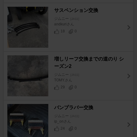
サスペンション交換
ジムニー
[JA11]
andkuriさん
18
0
増しリーフ交換までの道のり シ
ーズン2
ジムニー
[JA11]
TOMY.さん
29
0
バンプラバー交換
ジムニー
[JA11]
ip_onさん
24
0