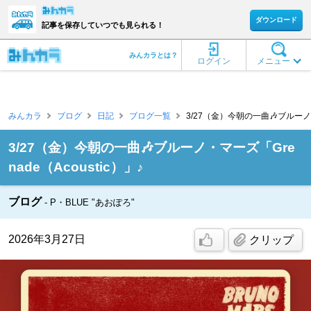
ダウンロード
記事を保存していつでも見られる！
みんカラとは？
ログイン
メニュー
みんカラ
ブログ
日記
ブログ一覧
3/27（金）今朝の一曲🎶ブルーノ・マー
3/27（金）今朝の一曲🎶ブルーノ・マーズ「Gre
nade（Acoustic）」♪
ブログ
P・BLUE "あおぽろ"
2026年3月27日
クリップ