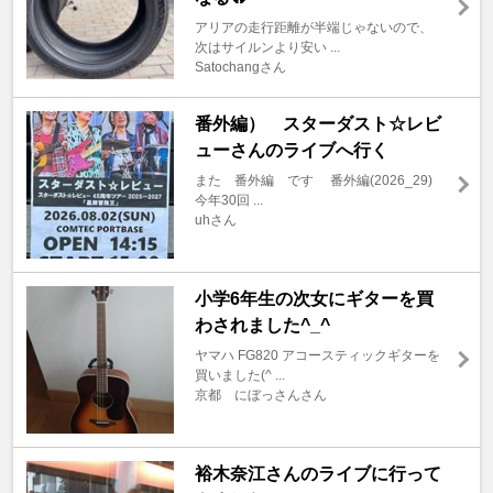
アリアの走行距離が半端じゃないので、
次はサイルンより安い ...
Satochangさん
番外編） スターダスト☆レビ
ューさんのライブへ行く
また 番外編 です 番外編(2026_29)
今年30回 ...
uhさん
小学6年生の次女にギターを買
わされました^_^
ヤマハ FG820 アコースティックギターを
買いました(^ ...
京都 にぼっさんさん
裕木奈江さんのライブに行って