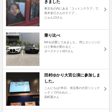
きました
東京丸の内にある「コットンクラブ」で、
裕木奈江さんのライブ ...
じゅん13さん
乗り比べ
M4を試乗してみました。 同じエンジンだ
けど車体が変わると ...
ダークナイト007さん
田村ゆかり大宮公演に参加しま
した。
こんにちは! 昨日、埼玉県の大宮ソニック
シティで行われた ...
高町翼さん