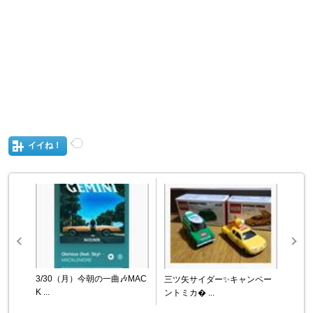
イイね！
3/30（月）今朝の一曲🎶MAC
三ツ矢サイダー✨キャンペー
K ...
ントミカ� ...