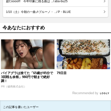
超Cooool!! 今年印象に残る曲は .../ aba-bu25
1/10（土）今朝の一曲🎶ブルーノ・ .../ P・BLUE
今あなたにおすすめ
バイアグラは捨てた「65歳が45分で
79日目
3回戦も余裕」980円で朝まで絶好
調！
PR（健商株式会社）
Recommended by
この記事を書いたユーザー