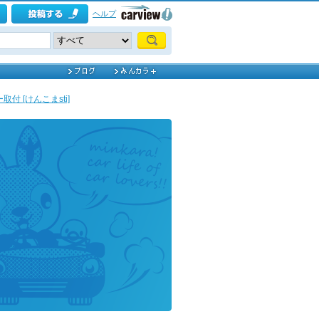
ヘルプ
付 [けんこまsti]