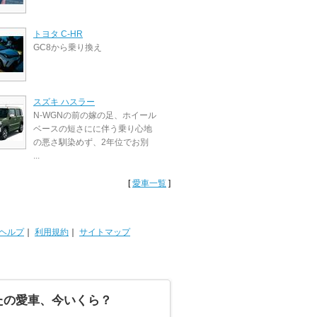
トヨタ C-HR
GC8から乗り換え
スズキ ハスラー
N-WGNの前の嫁の足、ホイール
ベースの短さにに伴う乗り心地
の悪さ馴染めず、2年位でお別
...
[
愛車一覧
]
ヘルプ
｜
利用規約
｜
サイトマップ
たの愛車、今いくら？