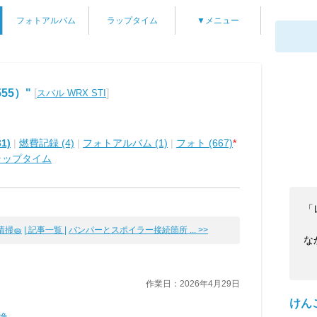
フォトアルバム
ラップタイム
▼メニュー
55）"
[
]
スバル WRX STI
1)
|
燃費記録 (4)
|
フォトアルバム (1)
|
フォト (667)
*
ラップタイム
「
掃🧽
| 記事一覧 |
バンパーとスポイラー接続箇所 ... >>
な
作業日：2026年4月29日
けんこ