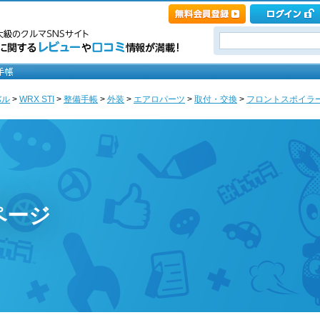
バル
>
WRX STI
>
整備手帳
>
外装
>
エアロパーツ
>
取付・交換
>
フロントスポイラー取
ページ