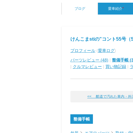
ブログ
愛車紹介
*
けんこまstiの"コント55号（5
プロフィール
(
愛車ログ
)
パーツレビュー (48)
|
整備手帳 (3
|
クルマレビュー
|
買い物記録
|
<< 酷道で汚れた車内・外清
整備手帳