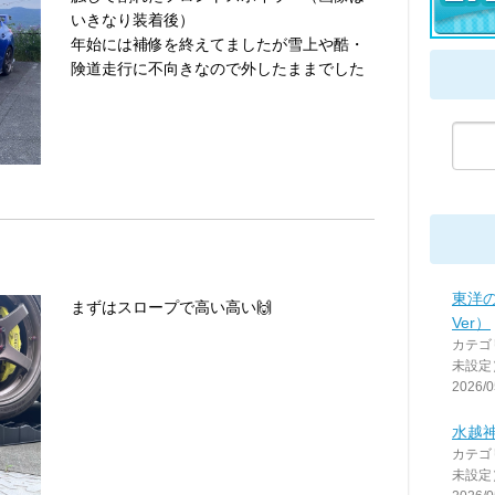
いきなり装着後）
年始には補修を終えてましたが雪上や酷・
険道走行に不向きなので外したままでした
東洋
まずはスロープで高い高い🙌
Ver）
カテゴ
未設定
2026/0
水越
カテゴ
未設定