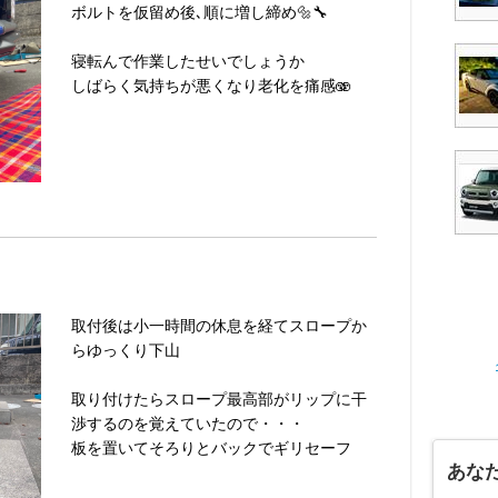
ボルトを仮留め後､順に増し締め🔩🔧
寝転んで作業したせいでしょうか
しばらく気持ちが悪くなり老化を痛感🫨
取付後は小一時間の休息を経てスロープか
らゆっくり下山
取り付けたらスロープ最高部がリップに干
渉するのを覚えていたので・・・
板を置いてそろりとバックでギリセーフ
あな