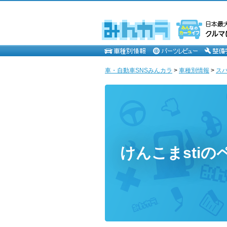
車・自動車SNSみんカラ
>
車種別情報
>
ス
けんこまstiの