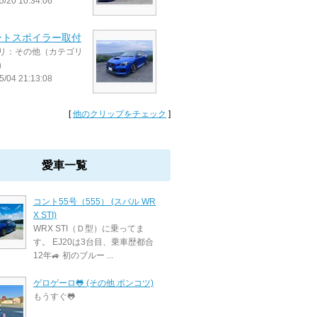
5/20 10:34:06
ントスポイラー取付
リ：その他（カテゴリ
）
5/04 21:13:08
[
他のクリップをチェック
]
愛車一覧
コント55号（555） (スバル WR
X STI)
WRX STI（Ｄ型）に乗ってま
す。 EJ20は3台目、乗車歴都合
12年🚙 初のブルー ...
ゲロゲーロ🐸 (その他 ポンコツ)
もうすぐ🐸