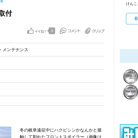
換
けんこ
取付
6
0
・メンテナンス
冬の岐阜遠征中にハクビシンかなんかと接
触して割れたフロントスポイラー（画像は