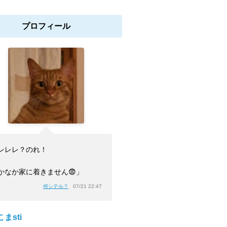
プロフィール
レレレ？のれ！
かなか家に着きません😨」
何シテル？
07/21 22:47
まsti