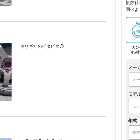
複数社
調べよ
ギリギリのピタピタ😑
メー
モデ
年式