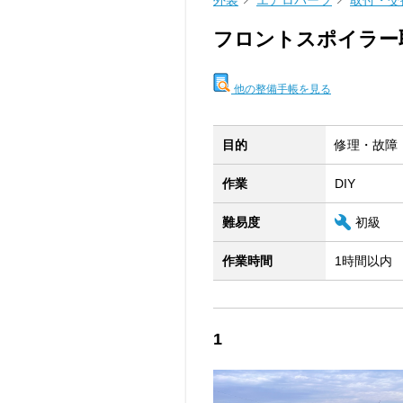
外装
エアロパーツ
取付・交
フロントスポイラー
他の整備手帳を見る
目的
修理・故障
作業
DIY
難易度
初級
作業時間
1時間以内
1