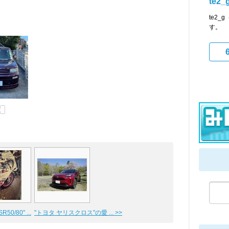
te2_
te2
す。
50/80" ...
"トヨタ ヤリスクロス"の愛 ... >>