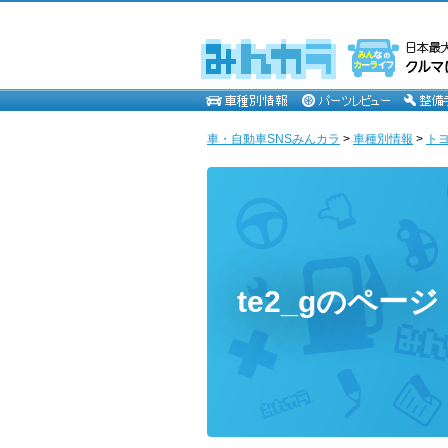
車・自動車SNSみんカラ
>
車種別情報
>
ト
te2_gのページ