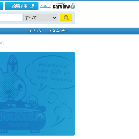
ヘルプ
g]