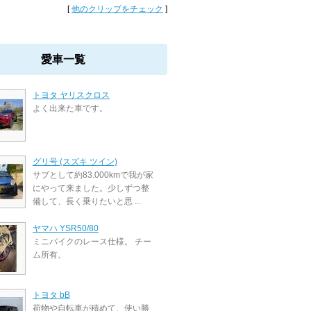
[
他のクリップをチェック
]
愛車一覧
トヨタ ヤリスクロス
よく出来た車です。
グリ号 (スズキ ツイン)
サブとして約83.000kmで我が家
にやって来ました。少しずつ整
備して、長く乗りたいと思 ...
ヤマハ YSR50/80
ミニバイクのレース仕様。 チー
ム所有。
トヨタ bB
荷物や自転車が積めて、使い勝