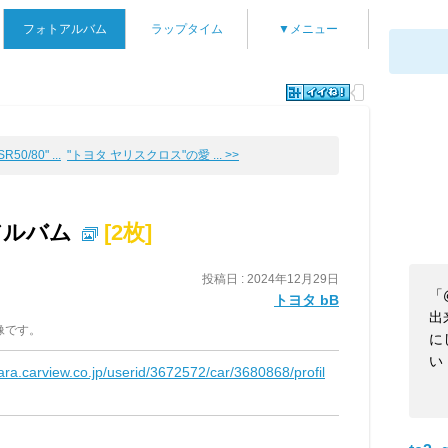
フォトアルバム
ラップタイム
▼メニュー
50/80" ...
"トヨタ ヤリスクロス"の愛 ... >>
アルバム
[2枚]
投稿日 : 2024年12月29日
「
トヨタ bB
出
像です。
に
い
kara.carview.co.jp/userid/3672572/car/3680868/profil