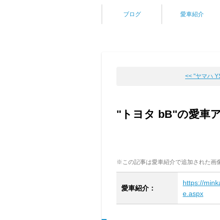
ブログ
愛車紹介
<< "ヤマハ YSR
"トヨタ bB"の愛車
※この記事は愛車紹介で追加された画
https://min
愛車紹介：
e.aspx