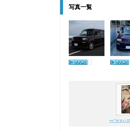
写真一覧
<< "ヤマハ YSR