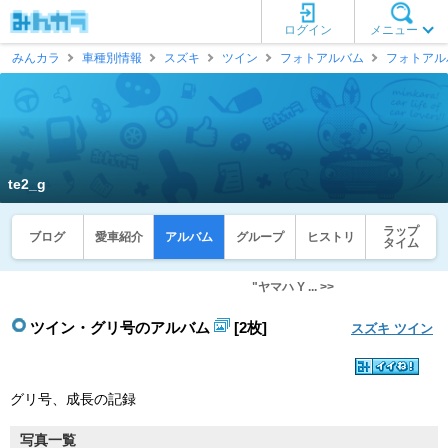
ログイン
メニュー
みんカラ
車種別情報
スズキ
ツイン
フォトアルバム
フォトアル
te2_g
ラップ
ブログ
愛車紹介
アルバム
グループ
ヒストリ
タイム
"ヤマハ Y ... >>
ツイン・グリ号のアルバム
[2枚]
スズキ ツイン
グリ号、成長の記録
写真一覧