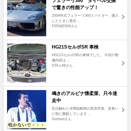
フェラーリ360 タイベル交換
で驚きの性能アップ！
2004年式フェラーリ360スパイダー、購入
したときに過去 ...
F355&E500さん
HG21SセルボSR 車検
HG21SセルボSRの車検でした。 今回の整
備内容は ...
GTA-L98さん
鳴きのアルピナ懐柔策、只今迷
走中
先日触れた冷間始動時の異音対策、息巻い
た割に難航しています ...
Gorhamさん