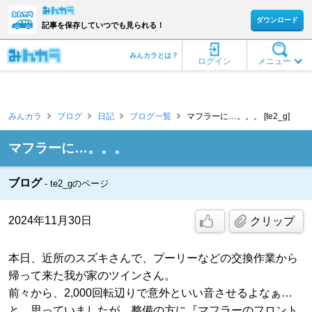
ダウンロード
記事を保存していつでも見られる！
みんカラとは？
ログイン
メニュー
みんカラ
ブログ
日記
ブログ一覧
マフラーに…。。。 [te2_g]
マフラーに…。。。
ブログ
te2_gのページ
2024年11月30日
クリップ
本日、近所のスズキさんで、プーリーなどの交換作業から
帰って来た我が家のツインさん。
前々から、2,000回転辺りで意外といい音させるよなぁ…
と、思っていましたが、整備の方に『マフラーのフロント