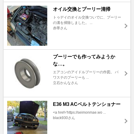
オイル交換とプーリー清掃
トゥデイのオイル交換ついでに、プーリー
の溝を掃除しました。 ...
赤帯さん
プーリーでも作ってみようか
な…。
エアコンのアイドルプーリーの作図。 パ
ワステのプーリーも ...
立石かんなさん
E36 M3 ACベルトテンショナー
<a href='https://seimonmae.wo ...
black930さん