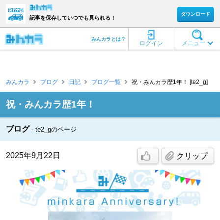
ダウンロード
記事を保存していつでも見られる！
みんカラとは？
ログイン
メニュー
みんカラ
ブログ
日記
ブログ一覧
祝・みんカラ歴1年！ [te2_g]
祝・みんカラ歴1年！
ブログ
te2_gのページ
2025年9月22日
クリップ