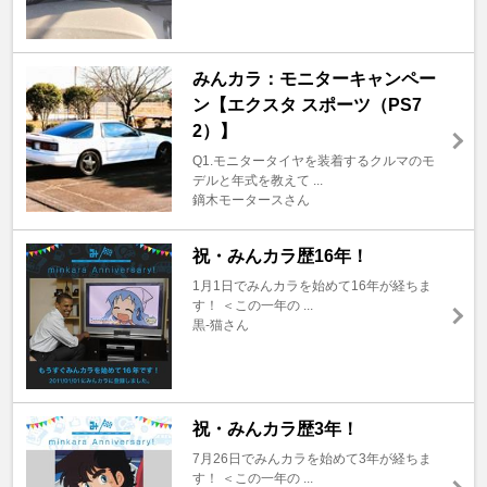
みんカラ：モニターキャンペー
ン【エクスタ スポーツ（PS7
2）】
Q1.モニタータイヤを装着するクルマのモ
デルと年式を教えて ...
鏑木モータースさん
祝・みんカラ歴16年！
1月1日でみんカラを始めて16年が経ちま
す！ ＜この一年の ...
黒‐猫さん
祝・みんカラ歴3年！
7月26日でみんカラを始めて3年が経ちま
す！ ＜この一年の ...