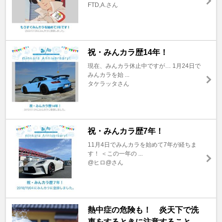
FTD,A.さん
祝・みんカラ歴14年！
現在、みんカラ休止中ですが… 1月24日で
みんカラを始 ...
タケラッタさん
祝・みんカラ歴7年！
11月4日でみんカラを始めて7年が経ちま
す！ ＜この一年の ...
@ヒロ@さん
熱中症の危険も！ 炎天下で洗
車をするときに注意すること