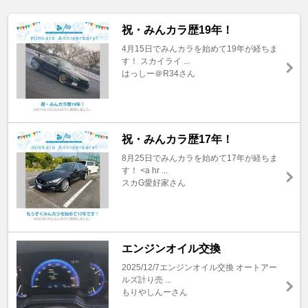
祝・みんカラ歴19年！
4月15日でみんカラを始めて19年が経ちま
す！ スカイライ ...
はっしー＠R34さん
祝・みんカラ歴17年！
8月25日でみんカラを始めて17年が経ちま
す！ <a hr ...
スカG愛好家さん
エンジンオイル交換
2025/12/7エンジンオイル交換 オートアー
ルズ計り売 ...
もりやしんーさん