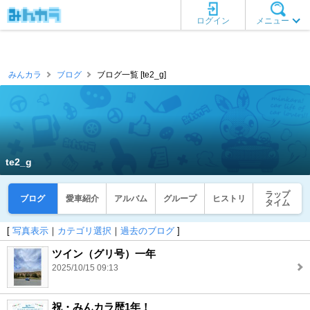
ログイン
メニュー
みんカラ
ブログ
ブログ一覧 [te2_g]
te2_g
ラップ
ブログ
愛車紹介
アルバム
グループ
ヒストリ
タイム
[
写真表示
｜
カテゴリ選択
｜
過去のブログ
]
ツイン（グリ号）一年
2025/10/15 09:13
祝・みんカラ歴1年！