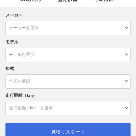
メーカー
モデル
年式
走行距離（km）
見積りスタート