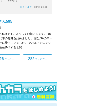
▽￣;)💦💦」
何シテル？
08/05 23:16
ん595
]
ん595です。よろしくお願いします。 15
に車の趣味を始めました。 昔はNAのロー
ーに乗っていました。 アバルトのエンジ
生産終了すると聞...
26
282
フォロー
フォロワー