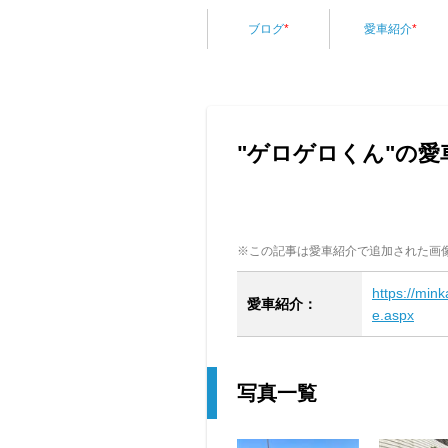
ブログ
*
愛車紹介
*
"ゲロゲロくん"の
※この記事は愛車紹介で追加された画
https://min
愛車紹介：
e.aspx
写真一覧