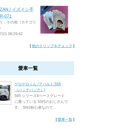
AZAN / イズイシ手
R-071
リ：その他（カテゴリ
）
7/21 08:29:42
[
他のクリップをチェック
]
愛車一覧
ゲロゲロくん (アバルト 595
（ハッチバック）)
595 シリーズ4ベースグレード
に乗っている 50代のおじさんで
す。 SNS初心者なので ...
[
愛車一覧
]