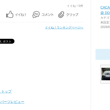
イイね！0件
CAC
袋 DD
カテゴ
未設定
2026/0
イイね！ランキングページへ
） トップ
ク）パーツレビュー