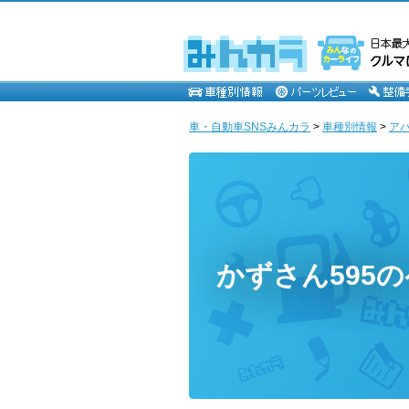
車・自動車SNSみんカラ
>
車種別情報
>
ア
かずさん595