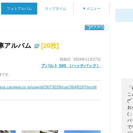
フォトアルバム
ラップタイム
▼メニュー
愛車アルバム
[20枚]
投稿日 : 2024年11月27日
アバルト 595 （ハッチバック）
像です。
kara.carview.co.jp/userid/3673028/car/3648197/profil
「
こ
(*
お
(；
バ
で