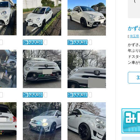
(￣
かずさ
[
埼玉県
かずさ
年ぶり
ドスタ
ン車が
3