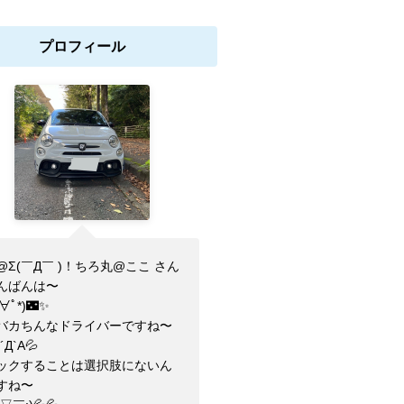
プロフィール
@Σ(￣Д￣ )！ちろ丸@ここ さん
んばんは〜
ﾟ∀ﾟ*)🌃✨
バカちんなドライバーですね〜
´Д`A💦
ックすることは選択肢にないん
すね〜