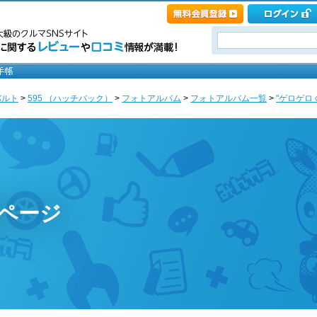
バルト
>
595 （ハッチバック）
>
フォトアルバム
>
フォトアルバム一覧
>
"ゲロゲロ
のページ