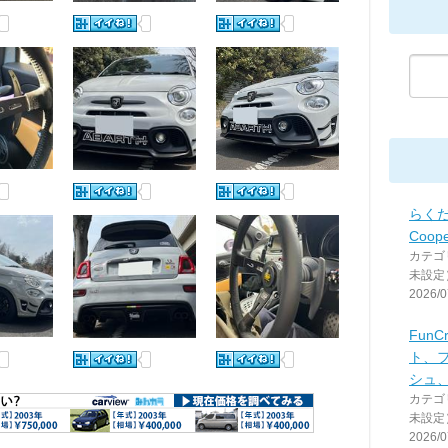
らくだ
Coop
カテゴ
未設定
2026/0
FunC
ト、
シュ
カテゴ
未設定
2026/0