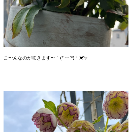
こ〜んなのが咲きます〜╰(*´︶`*)╯💓✨