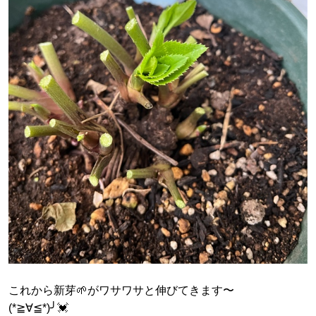
これから新芽🌱がワサワサと伸びてきます〜
(*≧∀≦*)╯💓