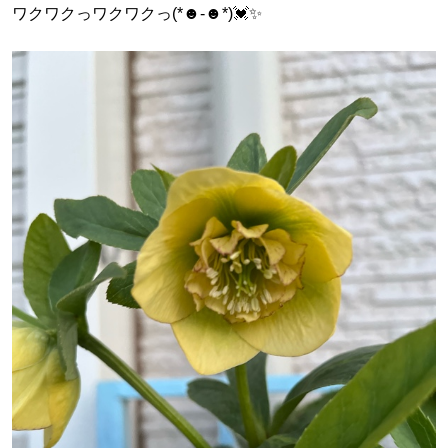
ワクワクっワクワクっ(*☻-☻*)💓✨