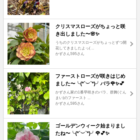
クリスマスローズがちょっと咲
き出しました〜🌸✨
うちのクリスマスローズがちょっとずつ開
花してきましたよっ( ...
かずさん595さん
ファーストローズが咲きはじめ
ました〜╰(*´︶`*)╯バラ🌹✨💕
かずさん家の1番早咲きのバラ、群舞(ぐん
まい)のファースト ...
かずさん595さん
ゴールデンウィーク始まりまし
たね〜╰(*´︶`*)╯🌹💕✨