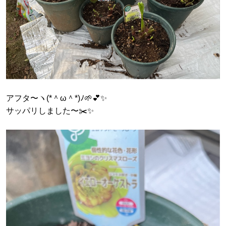
アフタ〜ヽ(*＾ω＾*)ﾉ🌱💕✨
サッパリしました〜✂️✨