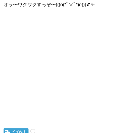
オラ〜ワクワクすっぞ〜(((o(*ﾟ▽ﾟ*)o)))💕✨
イイね！