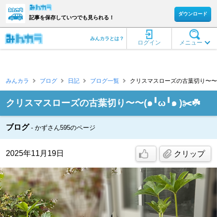
ダウンロード
記事を保存していつでも見られる！
みんカラとは？
ログイン
メニュー
みんカラ
ブログ
日記
ブログ一覧
クリスマスローズの古葉切り〜〜(๑╹ω╹
クリスマスローズの古葉切り〜〜(๑╹ω╹๑ )✂️☘️
ブログ
かずさん595のページ
2025年11月19日
クリップ