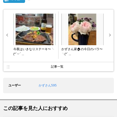
今夜はいきなりステーキ〜╰
かずさん家🏠の今日のバラ〜
(*´︶` ...
╰(*´ ...
記事一覧
ユーザー
かずさん595
この記事を見た人におすすめ