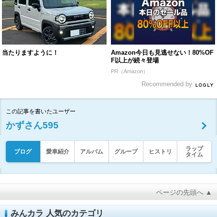
当たりますように！
Amazon今日も見逃せない！80%OF
F以上が続々登場
PR（Amazon）
Recommended by
この記事を書いたユーザー
かずさん595
ラップ
ブログ
愛車紹介
アルバム
グループ
ヒストリ
タイム
ページの先頭へ ▲
みんカラ 人気のカテゴリ