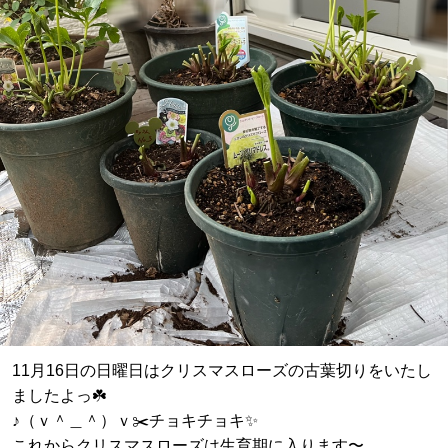
11月16日の日曜日はクリスマスローズの古葉切りをいたし
ましたよっ☘️
♪（ｖ＾＿＾）ｖ✂️チョキチョキ✨
これからクリスマスローズは生育期に入ります〜