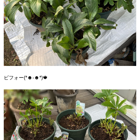
ビフォー(*☻-☻*)🍁