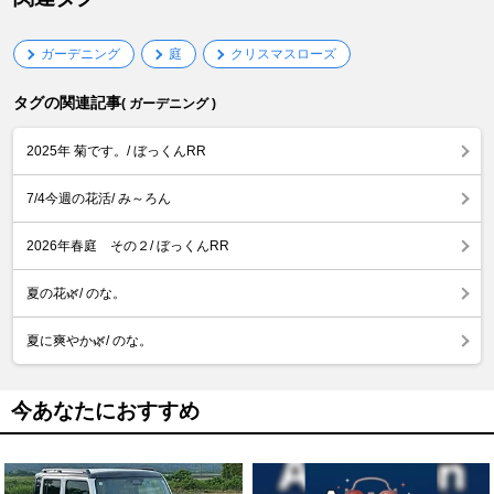
ガーデニング
庭
クリスマスローズ
タグの関連記事
( ガーデニング )
2025年 菊です。/ ぼっくんRR
7/4今週の花活/ み～ろん
2026年春庭 その２/ ぼっくんRR
夏の花🌿/ のな。
夏に爽やか🌿/ のな。
今あなたにおすすめ