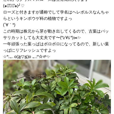
(๑･̑◡･̑๑)╯♡
ローズと付きますが通称でして学名はヘレボルスなんちゃ
らというキンポウゲ科の植物ですよっ
(´∀｀*)
この時期は株元から芽が動き出してくるので、古葉はバッ
サリカットしても大丈夫です〜(*≧∀≦*)✂️✨
一年頑張った葉っぱはボロボロになってるので、新しい葉
っぱにリフレッシュですよっ
☆*:.｡. o(≧▽≦)o .｡.:*☆🌱✨