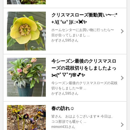
クリスマスローズ衝動買い〜･:*
+.\(( °ω° ))/.:+💓✨
ホームセンターにお買い物に行ったら〜
目が合ってしまいまし ...
かずさん595さん
今シーズン最後のクリスマスロ
ーズの花枝切りをしましたよっ
✂️(*ﾟ▽ﾟ*)🌸💕✨
今シーズン最後のクリスマスローズの花枝
切りをしました〜🌸 ...
かずさん595さん
春の訪れ☺️
皆さん おはようございます☀ 今日は、
ココ那須でも暖かく ...
mimori431さん