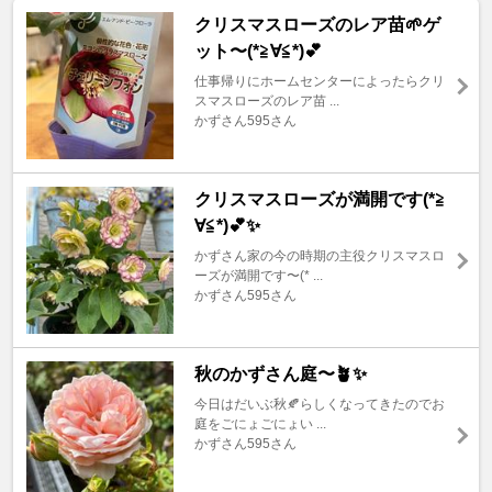
クリスマスローズのレア苗🌱ゲ
ット〜(*≧∀≦*)💕
仕事帰りにホームセンターによったらクリ
スマスローズのレア苗 ...
かずさん595さん
クリスマスローズが満開です(*≧
∀≦*)💕✨
かずさん家の今の時期の主役クリスマスロ
ーズが満開です〜(* ...
かずさん595さん
秋のかずさん庭〜🪴✨
今日はだいぶ秋🍂らしくなってきたのでお
庭をごにょごにょい ...
かずさん595さん