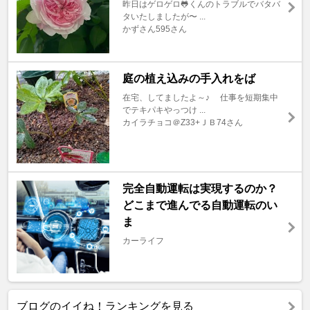
昨日はゲロゲロ🐸くんのトラブルでバタバ
タいたしましたが〜 ...
かずさん595さん
庭の植え込みの手入れをば
在宅、してましたよ～♪ 仕事を短期集中
でテキパキやっつけ ...
カイラチョコ＠Z33+ＪＢ74さん
完全自動運転は実現するのか？
どこまで進んでる自動運転のい
ま
カーライフ
ブログのイイね！ランキングを見る