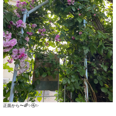
正面から〜🌈✨🚰✨