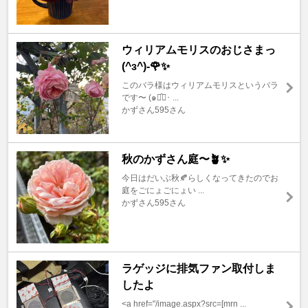
ウィリアムモリスのおじさまっ
(^з^)-🌹✨
このバラ様はウィリアムモリスというバラ
です〜 (๑･̑◡･ ...
かずさん595さん
秋のかずさん庭〜🪴✨
今日はだいぶ秋🍂らしくなってきたのでお
庭をごにょごにょい ...
かずさん595さん
ラゲッジに排気ファン取付しま
したよ
<a href="/image.aspx?src=[mrn ...