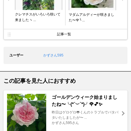
クレマチスがいろいろ咲いて
マダムアルディーが咲きまし
来ましたヽ ...
た〜🌹╰ ...
記事一覧
ユーザー
かずさん595
この記事を見た人におすすめ
ゴールデンウィーク始まりまし
たね〜╰(*´︶`*)╯🌹💕✨
昨日はゲロゲロ🐸くんのトラブルでバタバ
タいたしましたが〜 ...
かずさん595さん