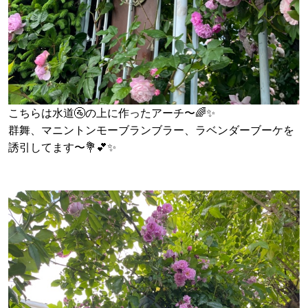
こちらは水道🚰の上に作ったアーチ〜🌈✨
群舞、マニントンモーブランブラー、ラベンダーブーケを
誘引してます〜💐💕✨