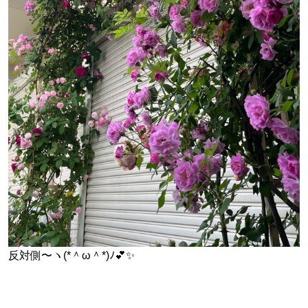
反対側〜ヽ(*＾ω＾*)ﾉ💕✨