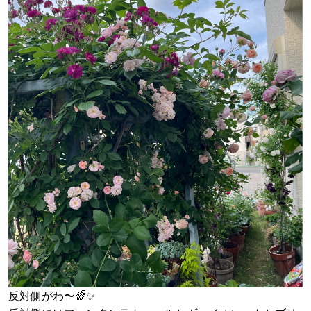
反対側がわ〜🌈✨