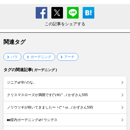
この記事をシェアする
関連タグ
バラ
ガーデニング
アーチ
タグの関連記事
( ガーデニング )
ジニア🌿🌸/ のな。
クリスマスローズが満開です(*≧∀≦* .../ かずさん595
ノリウツギが咲いてきました〜ヽ(*＾ω .../ かずさん595
🏡室内ガーデニング🌿/ ウシデス