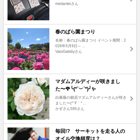
meitanteiさん
春のばら園まつり
名称：春のばら園まつり イベント期間：2
026年5月9日～ ...
VaioGatsbyさん
マダムアルディーが咲きまし
た〜🌹╰(*´︶`*)╯✨
白薔薇の銘花マダムアルディーさんが咲き
ました〜(*´∇｀* ...
かずさん595さん
毎回!? サーキットを走る人の
オイル交換頻度は？