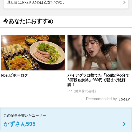
見た目はおっさん❗心は乙女✨/ のな。
今あなたにおすすめ
kbs.ビボーロク
バイアグラは捨てた「65歳が45分で
3回戦も余裕」980円で朝まで絶好
調！
PR（健商株式会社）
Recommended by
この記事を書いたユーザー
かずさん595