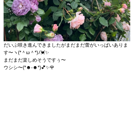
だいぶ咲き進んできましたがまだまだ蕾がいっぱいありま
す〜ヽ(*＾ω＾*)ﾉ💓✨
まだまだ楽しめそうですぅ〜
ウシシ〜(*☻-☻*)💕✨🌹