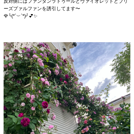
反対側にはファンタンラトゥールとヴァイオレットとブリ
ーズプァルファンを誘引してます〜
🌹╰(*´︶`*)╯💕✨