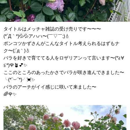
タイトルはメッチャ雑誌の受け売りです〜〜〜
(*´Д｀*)💦💦アハハ〜(￣▽￣;)💧
ポンコツかずさんがこんなタイトル考えられるはずもナ
ク〜(;´д｀)💧
バラを好きで育ててる人をロザリアンって言います〜(*≧∀
≦*)🌹🪴💕✨
ここのところのあったかさでバラが咲き進んできました〜
╰(*´︶`*)╯💓✨
バラのアーチがイイ感じに咲いて来ました〜
🌈🌹✨