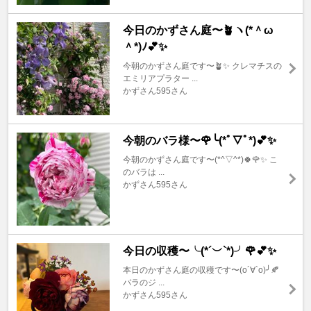
今日のかずさん庭〜🪴ヽ(*＾ω
＾*)ﾉ💕✨
今朝のかずさん庭です〜🪴✨ クレマチスの
エミリアプラター ...
かずさん595さん
今朝のバラ様〜🌹╰(*ﾟ▽ﾟ*)💕✨
今朝のかずさん庭です〜(*^▽^*)🍀🌹✨ こ
のバラは ...
かずさん595さん
今日の収穫〜╰(*´︶`*)╯🌹💕✨
本日のかずさん庭の収穫です〜(о´∀`о)╯🍂
バラのジ ...
かずさん595さん