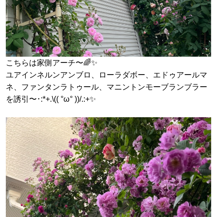
こちらは家側アーチ〜🌈✨
ユアインネルンアンブロ、ローラダボー、エドゥアールマ
ネ、ファンタンラトゥール、マニントンモーブランブラー
を誘引〜･:*+.\(( °ω° ))/.:+✨