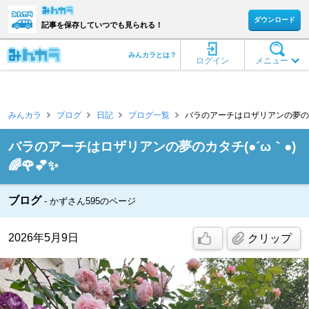
ダウンロード
記事を保存していつでも見られる！
みんカラとは？
ログイン
メニュー
みんカラ
ブログ
日記
ブログ一覧
バラのアーチはロザリアンの夢のカタチ(
バラのアーチはロザリアンの夢のカタチ(●´ω｀●)
🌈🌹💕✨
ブログ
かずさん595のページ
2026年5月9日
クリップ