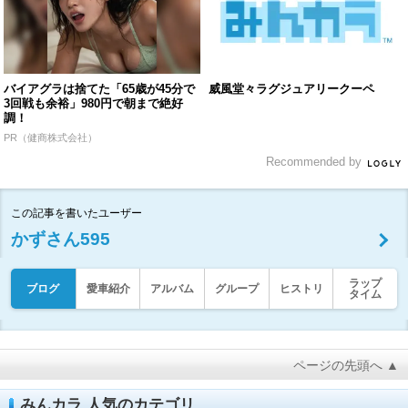
バイアグラは捨てた「65歳が45分で
威風堂々ラグジュアリークーペ
3回戦も余裕」980円で朝まで絶好
調！
PR（健商株式会社）
Recommended by
この記事を書いたユーザー
かずさん595
ラップ
ブログ
愛車紹介
アルバム
グループ
ヒストリ
タイム
ページの先頭へ ▲
みんカラ 人気のカテゴリ