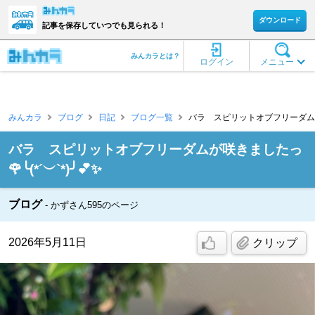
ダウンロード
記事を保存していつでも見られる！
みんカラとは？
ログイン
メニュー
みんカラ
ブログ
日記
ブログ一覧
バラ スピリットオブフリーダムが咲きま
バラ スピリットオブフリーダムが咲きましたっ
🌹╰(*´︶`*)╯💕✨
ブログ
かずさん595のページ
2026年5月11日
クリップ