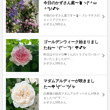
今日のかずさん庭〜🪴ヽ(*＾ω
＾*)ﾉ💕✨
今朝のかずさん庭です〜🪴✨ クレマチスの
エミリアプラター ...
かずさん595さん
ゴールデンウィーク始まりまし
たね〜╰(*´︶`*)╯🌹💕✨
昨日はゲロゲロ🐸くんのトラブルでバタバ
タいたしましたが〜 ...
かずさん595さん
マダムアルディーが咲きまし
た〜🌹╰(*´︶`*)╯✨
白薔薇の銘花マダムアルディーさんが咲き
ました〜(*´∇｀* ...
かずさん595さん