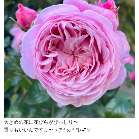
大きめの花に花びらがびっしり〜
香りもいいんですよ〜ヽ(*＾ω＾*)ﾉ💕✨