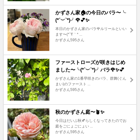
かずさん家🏠の今日のバラ〜╰
(*´︶`*)╯🌹💕✨
本日のかずさん家のバラ🌹ルリールといい
ます〜(*´∇｀* ...
かずさん595さん
ファーストローズが咲きはじめ
ました〜╰(*´︶`*)╯バラ🌹✨💕
かずさん家の1番早咲きのバラ、群舞(ぐん
まい)のファースト ...
かずさん595さん
秋のかずさん庭〜🪴✨
今日はだいぶ秋🍂らしくなってきたのでお
庭をごにょごにょい ...
かずさん595さん