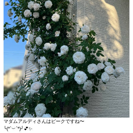
マダムアルディさんはピークですね〜
╰(*´︶`*)╯💕✨