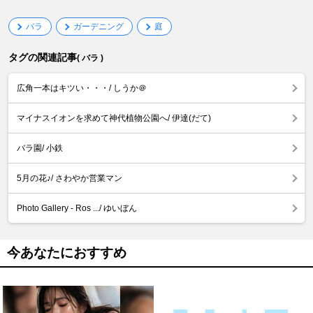
バラ
ガーデニング
庭
タグの関連記事
( バラ )
広角一本はキツい・・・/ しうか＠
マイナスイオンを求めて神代植物公園へ/ 伊達(だて)
バラ園/ 小鉄
5月の花♪/ さわやか営業マン
Photo Gallery - Ros .../ ゆいぼん
今あなたにおすすめ