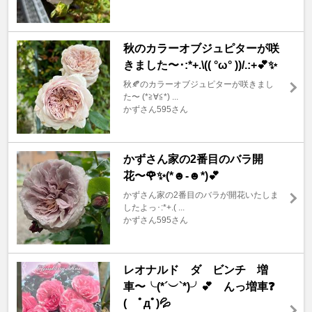
秋のカラーオブジュピターが咲
きました〜･:*+.\(( °ω° ))/.:+💕✨
秋🍂のカラーオブジュピターが咲きまし
た〜 (*≧∀≦*) ...
かずさん595さん
かずさん家の2番目のバラ開
花〜🌹✨(*☻-☻*)💕
かずさん家の2番目のバラが開花いたしま
したよっ･:*+.( ...
かずさん595さん
レオナルド ダ ビンチ 増
車〜╰(*´︶`*)╯💕 んっ増車❓
( ﾟдﾟ)💦