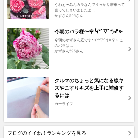
うわぁ〜みんカラなんでうっかり増車って
言ってしまいましたよ ...
かずさん595さん
今朝のバラ様〜🌹╰(*ﾟ▽ﾟ*)💕✨
今朝のかずさん庭です〜(*^▽^*)🍀🌹✨ こ
のバラは ...
かずさん595さん
クルマのちょっと気になる線キ
ズやこすりキズを上手に補修す
るには
カーライフ
ブログのイイね！ランキングを見る