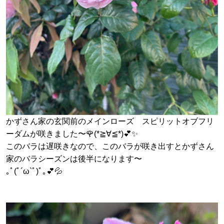
かずさん家の玄関前のメインローズ スピリットオブフリ
ーダムが咲きました〜🌹(*≧∀≦*)💕✨
このバラは遅咲きなので、このバラが咲き出すとかずさん
家のバラシーズンは後半になります〜
｡ﾟ(ﾟ´ω`ﾟ)ﾟ｡💕💦