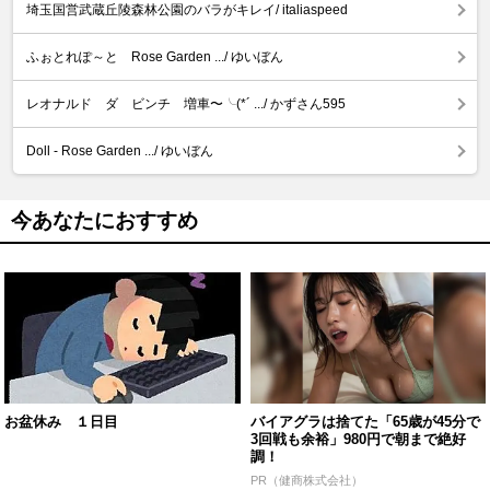
埼玉国営武蔵丘陵森林公園のバラがキレイ/ italiaspeed
ふぉとれぽ～と Rose Garden .../ ゆいぼん
レオナルド ダ ビンチ 増車〜╰(*´ .../ かずさん595
Doll - Rose Garden .../ ゆいぼん
今あなたにおすすめ
お盆休み １日目
バイアグラは捨てた「65歳が45分で
3回戦も余裕」980円で朝まで絶好
調！
PR（健商株式会社）