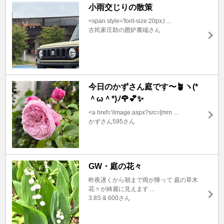
小雨交じりの散策
<span style='font-size:20px;l ...
古民家庄助の囲炉裏端さん
今日のかずさん庭です〜🪴ヽ(*
＾ω＾*)ﾉ🌹💕✨
<a href='/image.aspx?src=[mrn ...
かずさん595さん
GW・庭の花々
昨夜遅くから朝まで雨が降って 庭の草木
花々が綺麗に見えます ...
3.8S & 600さん