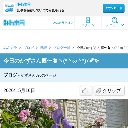
ダウンロード
記事を保存していつでも見られる！
みんカラとは？
ログイン
メニュー
みんカラ
ブログ
日記
ブログ一覧
今日のかずさん庭〜🪴ヽ(*＾ω＾*)ﾉ
今日のかずさん庭〜🪴ヽ(*＾ω＾*)ﾉ💕✨
ブログ
かずさん595のページ
2026年5月16日
クリップ