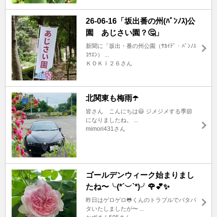
26-06-16「坂出番の州(ﾊﾞﾝﾉｽ)公
園 あじさい園？🤔」
新聞に「坂出・番の州公園（ｻｶｲﾃﾞ・ﾊﾞﾝﾉｽ
ｺｳｴﾝ） ...
ＫＯＫＩ２６さん
北関東も梅雨☂️
皆さん こんにちは😃 ジメジメする季節
になりましたね。 ...
mimori431さん
ゴールデンウィーク始まりまし
たね〜╰(*´︶`*)╯🌹💕✨
昨日はゲロゲロ🐸くんのトラブルでバタバ
タいたしましたが〜 ...