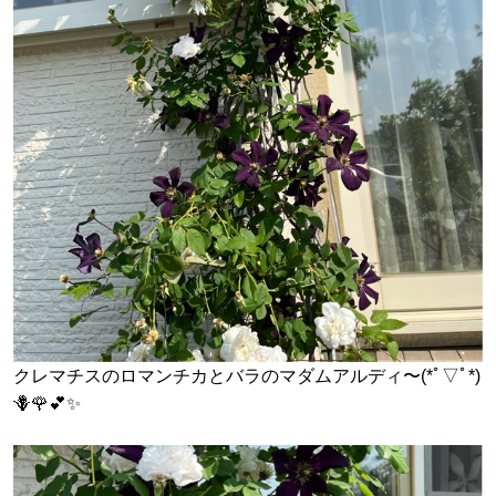
クレマチスのロマンチカとバラのマダムアルディ〜(*ﾟ▽ﾟ*)
🪻🌹💕✨