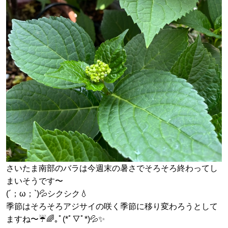
さいたま南部のバラは今週末の暑さでそろそろ終わってし
まいそうです〜
(´；ω；`)💦シクシク💧
季節はそろそろアジサイの咲く季節に移り変わろうとして
ますね〜☔️🌈｡ﾟ(*ﾟ▽ﾟ*)💦✨