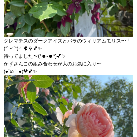
クレマチスのダークアイズとバラのウィリアムモリス〜╰
(*´︶`*)╯🪻🌹💕✨
待ってました〜(*☻-☻*)💕✨
かずさんこの組み合わせが大のお気に入り〜
(●´ω｀●)💗💕✨