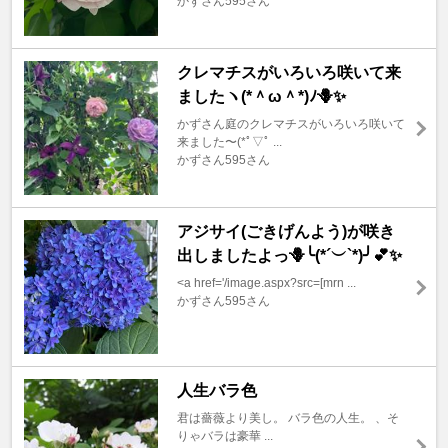
かずさん595さん
クレマチスがいろいろ咲いて来
ましたヽ(*＾ω＾*)ﾉ🪻✨
かずさん庭のクレマチスがいろいろ咲いて
来ました〜(*ﾟ▽ﾟ ...
かずさん595さん
アジサイ(ごきげんよう)が咲き
出しましたよっ🪻╰(*´︶`*)╯💕✨
<a href='/image.aspx?src=[mrn ...
かずさん595さん
人生バラ色
君は薔薇より美し。 バラ色の人生。 、そ
りゃバラは豪華 ...