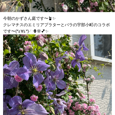
今朝のかずさん庭です〜🪴✨
クレマチスのエミリアプラターとバラの宇部小町のコラボ
です〜(*≧∀≦*)╯🪻🌸💕✨