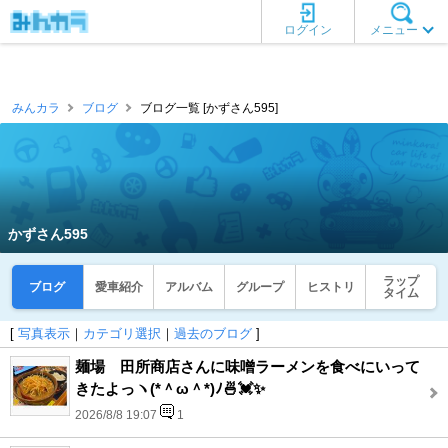
ログイン
メニュー
みんカラ
ブログ
ブログ一覧 [かずさん595]
かずさん595
ラップ
ブログ
愛車紹介
アルバム
グループ
ヒストリ
タイム
[
写真表示
｜
カテゴリ選択
｜
過去のブログ
]
麺場 田所商店さんに味噌ラーメンを食べにいって
きたよっヽ(*＾ω＾*)ﾉ🍜💓✨
2026/8/8 19:07
1