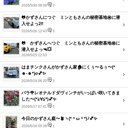
2026/5/30 08:09
3
🐸かずさんにつぐ ミンともさんの秘密基地㊙️に潜
入せよっ2‼️
2026/5/26 12:43
3
🐸 かずさんへつぐ ミンともさんの秘密基地㊙️に
潜入せよっ🔫💥
2026/5/25 22:03
はまチンクさんがかずさん家🏠にくぅ〜るぅ〜(*
☻-☻*)σ💕✨
2026/5/19 06:20
3
バラ🌹レオナルドダヴィンチがいっぱい咲いてきま
した〜(*≧∀≦*)💕✨
2026/5/17 07:41
3
今日のかずさん庭〜🪴ヽ(*＾ω＾*)ﾉ💕✨
2026/5/16 09:38
1