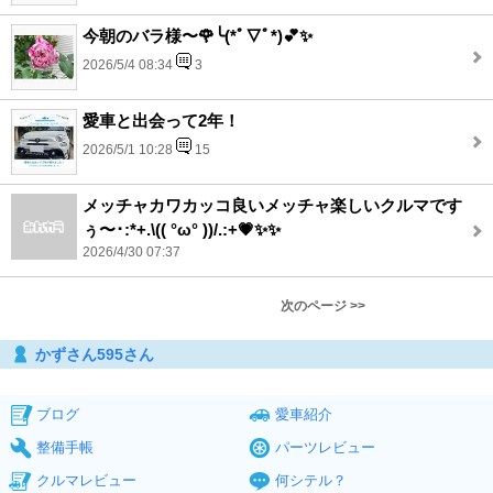
今朝のバラ様〜🌹╰(*ﾟ▽ﾟ*)💕✨
2026/5/4 08:34
3
愛車と出会って2年！
2026/5/1 10:28
15
メッチャカワカッコ良いメッチャ楽しいクルマです
ぅ〜･:*+.\(( °ω° ))/.:+💗✨✨
2026/4/30 07:37
次のページ >>
かずさん595さん
ブログ
愛車紹介
整備手帳
パーツレビュー
クルマレビュー
何シテル？