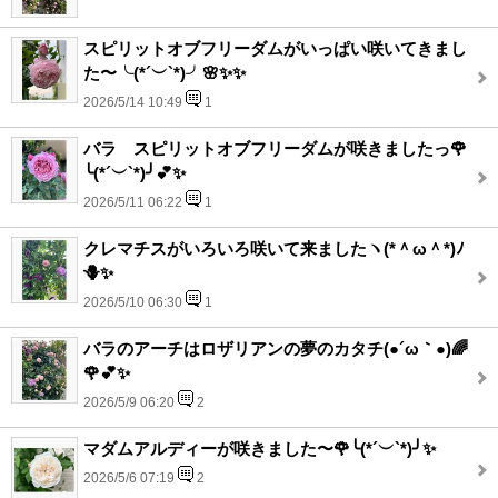
スピリットオブフリーダムがいっぱい咲いてきまし
た〜╰(*´︶`*)╯🌸✨✨
2026/5/14 10:49
1
バラ スピリットオブフリーダムが咲きましたっ🌹
╰(*´︶`*)╯💕✨
2026/5/11 06:22
1
クレマチスがいろいろ咲いて来ましたヽ(*＾ω＾*)ﾉ
🪻✨
2026/5/10 06:30
1
バラのアーチはロザリアンの夢のカタチ(●´ω｀●)🌈
🌹💕✨
2026/5/9 06:20
2
マダムアルディーが咲きました〜🌹╰(*´︶`*)╯✨
2026/5/6 07:19
2