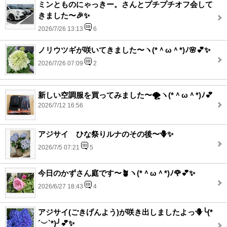
ミンとものにゃっきー。さんとプチプチオフ会して
きました〜🎉✨
2026/7/26 13:13
6
ノリウツギが咲いてきました〜ヽ(*＾ω＾*)ﾉ🌸💕✨
2026/7/26 07:09
2
新しい空調服を買ってみました〜🌪️ヽ(*＾ω＾*)ﾉ💕
2026/7/12 16:56
アジサイ ひな祭りルナのその後〜🪻✨
2026/7/5 07:21
5
今日のかずさん庭です〜🪴ヽ(*＾ω＾*)ﾉ🌹💕✨
2026/6/27 18:43
4
アジサイ(ごきげんよう)が咲き出しましたよっ🪻╰(*
´︶`*)╯💕✨