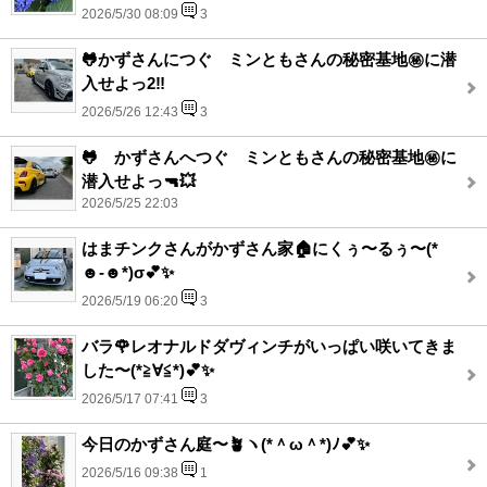
2026/5/30 08:09
3
🐸かずさんにつぐ ミンともさんの秘密基地㊙️に潜
入せよっ2‼️
2026/5/26 12:43
3
🐸 かずさんへつぐ ミンともさんの秘密基地㊙️に
潜入せよっ🔫💥
2026/5/25 22:03
はまチンクさんがかずさん家🏠にくぅ〜るぅ〜(*
☻-☻*)σ💕✨
2026/5/19 06:20
3
バラ🌹レオナルドダヴィンチがいっぱい咲いてきま
した〜(*≧∀≦*)💕✨
2026/5/17 07:41
3
今日のかずさん庭〜🪴ヽ(*＾ω＾*)ﾉ💕✨
2026/5/16 09:38
1