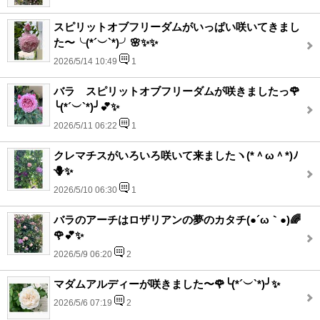
スピリットオブフリーダムがいっぱい咲いてきまし
た〜╰(*´︶`*)╯🌸✨✨
2026/5/14 10:49
1
バラ スピリットオブフリーダムが咲きましたっ🌹
╰(*´︶`*)╯💕✨
2026/5/11 06:22
1
クレマチスがいろいろ咲いて来ましたヽ(*＾ω＾*)ﾉ
🪻✨
2026/5/10 06:30
1
バラのアーチはロザリアンの夢のカタチ(●´ω｀●)🌈
🌹💕✨
2026/5/9 06:20
2
マダムアルディーが咲きました〜🌹╰(*´︶`*)╯✨
2026/5/6 07:19
2