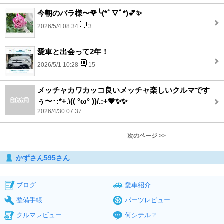
今朝のバラ様〜🌹╰(*ﾟ▽ﾟ*)💕✨
2026/5/4 08:34
3
愛車と出会って2年！
2026/5/1 10:28
15
メッチャカワカッコ良いメッチャ楽しいクルマです
ぅ〜･:*+.\(( °ω° ))/.:+💗✨✨
2026/4/30 07:37
次のページ >>
かずさん595さん
ブログ
愛車紹介
整備手帳
パーツレビュー
クルマレビュー
何シテル？