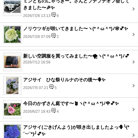
ミンとものにゃっきー。さんとプチプチオフ会して
きました〜🎉✨
2026/7/26 13:13
6
ノリウツギが咲いてきました〜ヽ(*＾ω＾*)ﾉ🌸💕✨
2026/7/26 07:09
2
新しい空調服を買ってみました〜🌪️ヽ(*＾ω＾*)ﾉ💕
2026/7/12 16:56
アジサイ ひな祭りルナのその後〜🪻✨
2026/7/5 07:21
5
今日のかずさん庭です〜🪴ヽ(*＾ω＾*)ﾉ🌹💕✨
2026/6/27 18:43
4
アジサイ(ごきげんよう)が咲き出しましたよっ🪻╰(*
´︶`*)╯💕✨