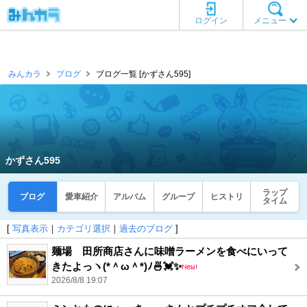
ログイン
メニュー
みんカラ
ブログ
ブログ一覧 [かずさん595]
かずさん595
ラップ
ブログ
愛車紹介
アルバム
グループ
ヒストリ
タイム
[
写真表示
｜
カテゴリ選択
｜
過去のブログ
]
麺場 田所商店さんに味噌ラーメンを食べにいって
きたよっヽ(*＾ω＾*)ﾉ🍜💓✨
2026/8/8 19:07