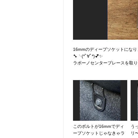
16mmのディープソケットになり
🔧╰(*ﾟ∀ﾟ*)💕✨
ラボーノセンターブレースを取り付け
このボルトが16mmでディ
う
ープソケットじゃなきゃラ
リ〜