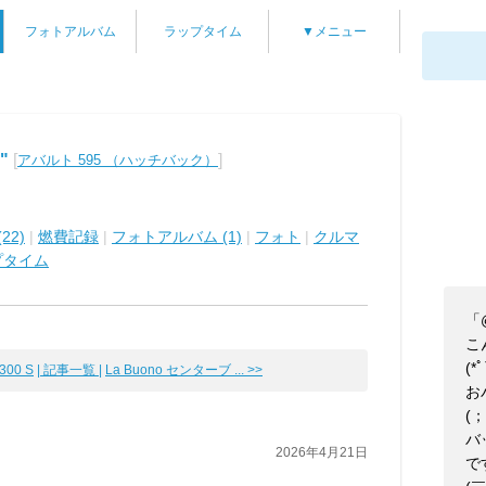
フォトアルバム
ラップタイム
▼メニュー
"
[
]
アバルト 595 （ハッチバック）
22)
|
燃費記録
|
フォトアルバム (1)
|
フォト
|
クルマ
プタイム
「
こ
(*
00 S
| 記事一覧 |
La Buono センターブ ... >>
お
(；
バ
2026年4月21日
で