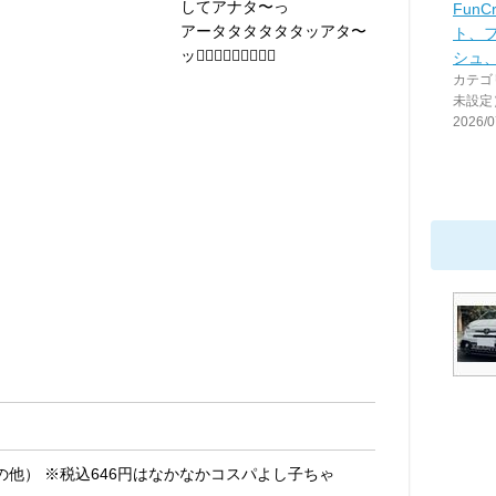
してアナタ〜っ
FunC
アータタタタタタッアタ〜
ト、
ッ👈🏻👈🏻👈🏻👈🏻💥
シュ
カテゴ
未設定
2026/0
の他） ※税込646円はなかなかコスパよし子ちゃ