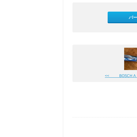
パ
<< BOSCH A 3