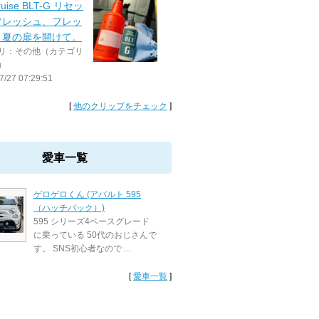
ruise BLT-G リセッ
フレッシュ、フレッ
、夏の扉を開けて。
リ：その他（カテゴリ
）
7/27 07:29:51
[
他のクリップをチェック
]
愛車一覧
ゲロゲロくん (アバルト 595
（ハッチバック）)
595 シリーズ4ベースグレード
に乗っている 50代のおじさんで
す。 SNS初心者なので ...
[
愛車一覧
]