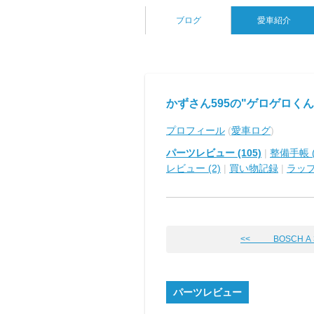
ブログ
愛車紹介
かずさん595の"ゲロゲロくん
プロフィール
(
愛車ログ
)
パーツレビュー (105)
|
整備手帳 (
レビュー (2)
|
買い物記録
|
ラッ
<< BOSCH A 3
パーツレビュー