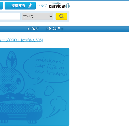
ヘルプ
ィープOOOト [かずさん595]