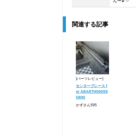
ん〜💕✨
関連する記事
[パーツレビュー]
センターブレース f
or ABARTH500/59
5/695
かずさん595