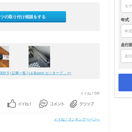
ーツの取り付け相談をする
年式
走行
00 S
| 記事一覧 |
La Buono センターブ ... >>
イイね！0件
イイね！ランキングページへ