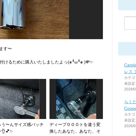
ます〜
るために購入いたしましたよっ(๑╹ω╹๑ )💸✨
Carpl
レス 
カテゴ
未設定
2026/0
らくだ
Coop
カテゴ
未設定
っう〜んサイズ感バッチ
ディープＯＯＯトを違う変
2026/0
👌💕✨
換したあなた、あなた、そ