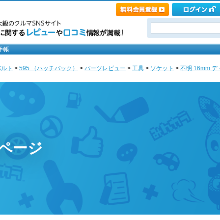
バルト
>
595 （ハッチバック）
>
パーツレビュー
>
工具
>
ソケット
>
不明 16mm デ
のページ