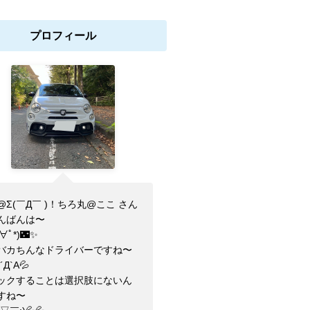
プロフィール
@Σ(￣Д￣ )！ちろ丸@ここ さん
んばんは〜
ﾟ∀ﾟ*)🌃✨
バカちんなドライバーですね〜
´Д`A💦
ックすることは選択肢にないん
すね〜