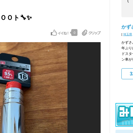
(￣
ＯＯＯト🔧✨
かずさ
0
[
埼玉県
かずさ
年ぶり
ドスタ
ン車が
3