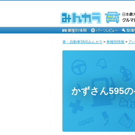
車・自動車SNSみんカラ
>
車種別情報
>
ア
かずさん595