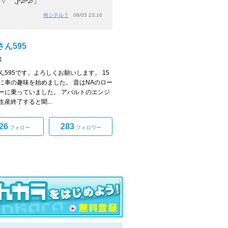
▽￣;)💦💦」
何シテル？
08/05 23:16
ん595
]
ん595です。よろしくお願いします。 15
に車の趣味を始めました。 昔はNAのロー
ーに乗っていました。 アバルトのエンジ
生産終了すると聞...
26
283
フォロー
フォロワー