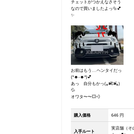
チェットがつかえなさそう
なので買いましたよっ🔩💕
✨
お前はもう....ヘンタイだっ
(*☻-☻*)💕
あっ 自分もかっ(⁎⁍̴̆Ɛ⁍̴̆⁎)
💦
オワタ〜〜💥💨
購入価格
646 円
実店舗（そ
入手ルート