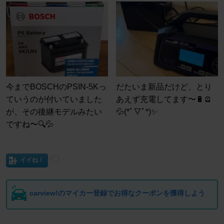
今までBOSCHのPSIN-5Kっ
だたいま新品だけど、とり
ていうのが付いていました
あえず充電してます〜🔋🪫
が、その後継モデルみたい
💦(*ﾟ▽ﾟ*)✨
ですね〜🔍💦
イイね！
carview!のマイカー登録でお得なクーポンを獲得しよう