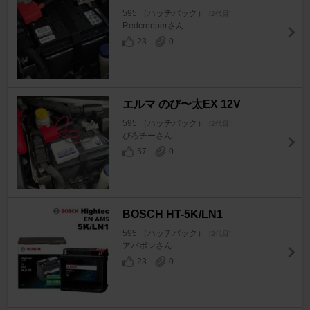
595 （ハッチバック）
[2代目]
Redcreeperさん
23
0
エルマ のび〜太EX 12V
595 （ハッチバック）
[2代目]
ぴろチーさん
57
0
BOSCH HT-5K/LN1
595 （ハッチバック）
[2代目]
アバポンさん
23
0