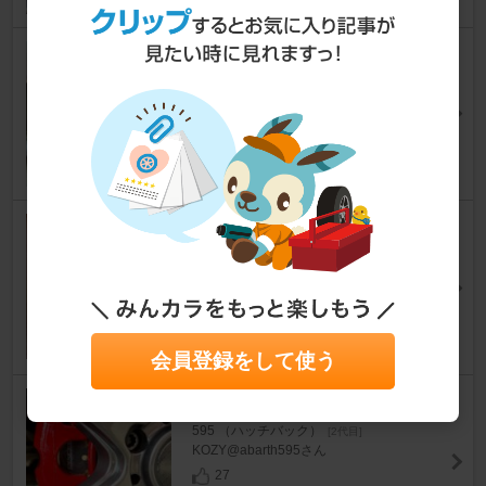
空調服 クールクッション KC2
000
595 （ハッチバック）
[2代目]
FOX TWOさん
20
GSI Creos Mr.スーパークリア
ー UVカット光沢スプレー B52
2
595 （ハッチバック）
[2代目]
shimookaさん
31
会員登録をして使う
DIXCEL M type
595 （ハッチバック）
[2代目]
KOZY@abarth595さん
27