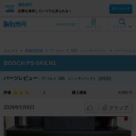
ダウンロード
記事を保存していつでも見られる！
みんカラとは？
ログイン
メニュー
みんカラ
車種別情報
アバルト
595 （ハッチバック）
パーツレビュ
BOSCH PS-5K/LN1
パーツレビュー
アバルト 595 （ハッチバック） [2代目]
3
評価
購入価格
9,980 円
2026年5月6日
クリップ