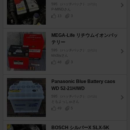
595 （ハッチバック）
[2代目]
P-MINDさん
13
3
MEGA-Life リチウムイオンバッ
テリー
595 （ハッチバック）
[2代目]
knctsyさん
48
3
Panasonic Blue Battery caos
WD 52-21H/WD
595 （ハッチバック）
[2代目]
ともよっしゅさん
49
5
BOSCH シルバーX SLX-5K