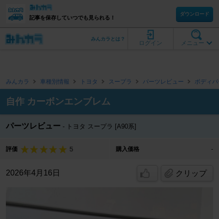
ダウンロード
記事を保存していつでも見られる！
みんカラとは？
ログイン
メニュー
みんカラ
車種別情報
トヨタ
スープラ
パーツレビュー
ボディパ
自作 カーボンエンブレム
パーツレビュー
トヨタ スープラ [A90系]
5
評価
購入価格
-
2026年4月16日
クリップ