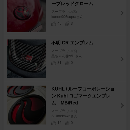
ープレッドクローム
スープラ
[A90系]
kanon906supraさん
45
3
不明 GR エンブレム
スープラ
[A90系]
黒ちゃん@A91さん
31
0
KUHL / ルーフコーポレーショ
ン Kuhl ロゴマークエンブレ
ム MB/Red
スープラ
[A90系]
S.Umekawaさん
12
0