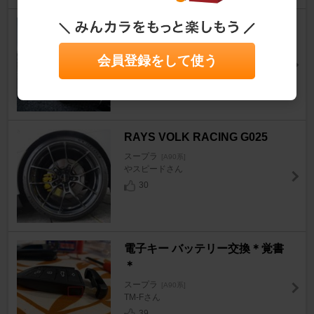
Continental MaxContact MC7
スープラ
[A90系]
シン・たかやんさん
会員登録をして使う
17
RAYS VOLK RACING G025
スープラ
[A90系]
やスピードさん
30
電子キー バッテリー交換＊覚書
＊
スープラ
[A90系]
TM-Fさん
39