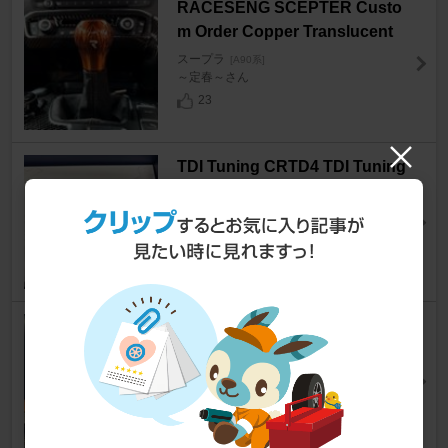
RACESENG SCEPTER Custo
m Order Copper Translucent
スープラ
[A90系]
～定春～さん
23
TDI Tuning CRTD4 TDI Tuning
スープラ
[A90系]
マッキーローブさん
20
Genius Labo 【N55超強力磁石
×ナノ真空吸盤】 車載充電器
スープラ
[A90系]
you_さん
12