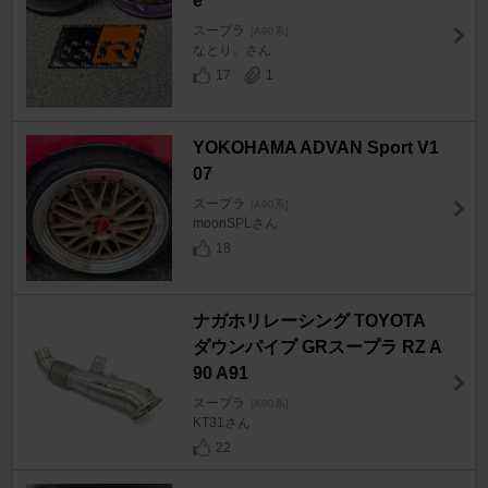
e
スープラ
[A90系]
なとり。さん
17
1
YOKOHAMA ADVAN Sport V1
07
スープラ
[A90系]
moonSPLさん
18
ナガホリレーシング TOYOTA
ダウンパイプ GRスープラ RZ A
90 A91
スープラ
[A90系]
KT31さん
22