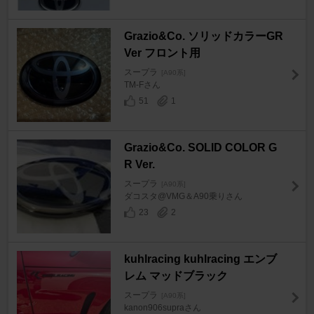
Grazio&Co. ソリッドカラーGR
Ver フロント用
スープラ
[A90系]
TM-Fさん
51
1
Grazio&Co. SOLID COLOR G
R Ver.
スープラ
[A90系]
ダコスタ@VMG＆A90乗りさん
23
2
kuhlracing kuhlracing エンブ
レム マッドブラック
スープラ
[A90系]
kanon906supraさん