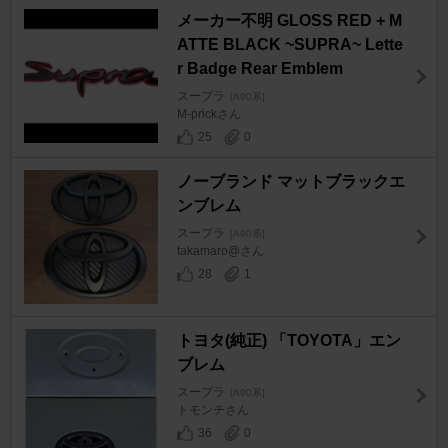
メーカー不明 GLOSS RED + M
ATTE BLACK ~SUPRA~ Lette
r Badge Rear Emblem
スープラ
[A90系]
M-prickさん
25
0
ノーブランド マットブラックエ
ンブレム
スープラ
[A90系]
takamaro@さん
28
1
トヨタ(純正) 「TOYOTA」エン
ブレム
スープラ
[A90系]
トモンチさん
36
0