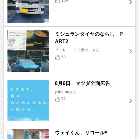
260
ミシュランタイヤのならし P
ART2
Ｐ．Ｎ．「３２乗り」さん
63
8月6日 マツダ全面広告
yukijirouさん
72
ウェイくん、リコール‼️