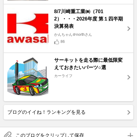
8/7川崎重工業㈱（701
2）・・・2026年度 第１四半期
決算発表
かんちゃん＠northさん
86
サーキットを走る際に最低限変
えておきたいパーツ○選
カーライフ
ブログのイイね！ランキングを見る
このブログをクリップして保存