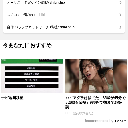
オーリス ＴＷゲイン調整/ shibi-shibi
スチコン中毒/ shibi-shibi
自作 パッシブネットワーク3号機/ shibi-shibi
今あなたにおすすめ
ナビ地図移植
バイアグラは捨てた「65歳が45分で
3回戦も余裕」980円で朝まで絶好
調！
PR（健商株式会社）
Recommended by