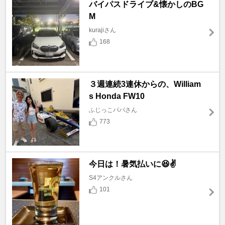
バイパスドライブ&懐かしのBG
M
kurajiさん
168
３週連続3連休からの、William
s Honda FW10
ふじっこパパさん
773
今日は！暑気払いに😆✌️
S4アンクルさん
101