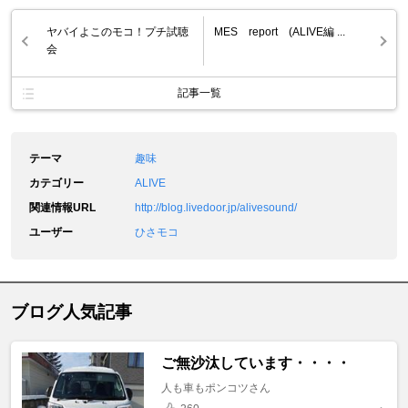
ヤバイよこのモコ！プチ試聴
MES report (ALIVE編 ...
会
記事一覧
テーマ
趣味
カテゴリー
ALIVE
関連情報URL
http://blog.livedoor.jp/alivesound/
ユーザー
ひさモコ
ブログ人気記事
ご無沙汰しています・・・・
人も車もポンコツさん