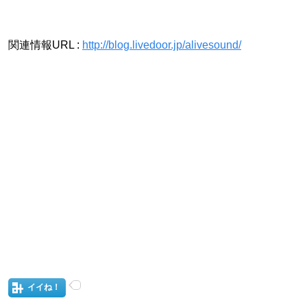
関連情報URL :
http://blog.livedoor.jp/alivesound/
イイね！