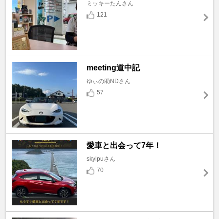
ミッキーたんさん
121
meeting道中記
ゆぃの助NDさん
57
愛車と出会って7年！
skyipuさん
70