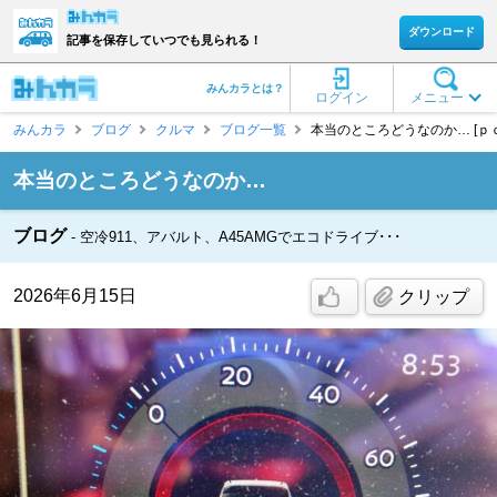
ダウンロード
記事を保存していつでも見られる！
みんカラとは？
ログイン
メニュー
みんカラ
ブログ
クルマ
ブログ一覧
本当のところどうなのか… [ｐ
本当のところどうなのか…
ブログ
空冷911、アバルト、A45AMGでエコドライブ･･･
2026年6月15日
クリップ