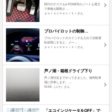
BEVのテスラもe-POWERのノートも電力
で車輪を駆動さ ...
ｐｏｒｓｃｈｅｖｉｋｉさん
プロパイロットの制御…
プロパイロットのスイッチを入れて自動運
転状態にすると、メー ...
ｐｏｒｓｃｈｅｖｉｋｉさん
芦ノ湖・箱根ドライブ下り
芦ノ湖付近までやってきました。無料駐車
場に停車します。 ...
NI.KE（ニケ）さん
「エコインジケータをOFF」で