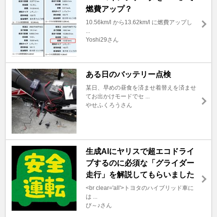
燃費アップ？
10.56km/l から13.62km/l に燃費アップし
...
Yoshi29さん
ある日のバッテリー点検
某日、早めの昼食を済ませ着替えを済ませ
てお出かけモードでセ ...
やせふくろうさん
生成AIにヤリスで超エコドライ
ブするのに必須な「グライダー
走行」を解説してもらいました
<br clear='all'>トヨタのハイブリッド車に
は ...
び～♪さん