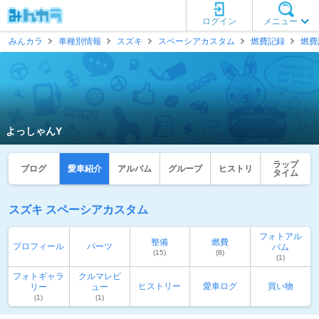
ログイン
メニュー
みんカラ
車種別情報
スズキ
スペーシアカスタム
燃費記録
燃費
よっしゃんY
ラップ
ブログ
愛車紹介
アルバム
グループ
ヒストリ
タイム
スズキ スペーシアカスタム
フォトアル
整備
燃費
プロフィール
パーツ
バム
(15)
(8)
(1)
フォトギャラ
クルマレビ
ヒストリー
愛車ログ
買い物
リー
ュー
(1)
(1)